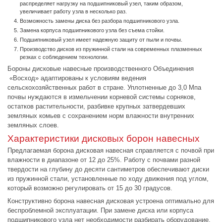
распределяет нагрузку на подшипниковый узел, таким образом,
увеличивает работу узла в несколько раз.
Возможность замены диска без разбора подшипникового узла.
Замена корпуса подшипникового узла без съема стойки.
Подшипниковый узел имеет надежную защиту от пыли и почвы.
Производство дисков из пружинной стали на современных плазменных
резках с соблюдением технологии.
Бороны дисковые навесные производственного Объединения
«Восход» адаптированы к условиям ведения
сельскохозяйственных работ в стране. Уплотненные до 3,0 Мпа
почвы нуждаются в измельчении корневой системы сорняков,
остатков растительности, разбивке крупных затвердевших
земляных комьев с сохранением норм влажности внутренних
земляных слоев.
Характеристики дисковых борон навесных
Предлагаемая борона дисковая навесная справляется с почвой при
влажности в диапазоне от 12 до 25%. Работу с почвами разной
твердости на глубину до десяти сантиметров обеспечивают диски
из пружинной стали, установленные по ходу движения под углом,
который возможно регулировать от 15 до 30 градусов.
Конструктивно борона навесная дисковая устроена оптимально для
беспроблемной эксплуатации. При замене диска или корпуса
подшипникового узла нет необходимости разбирать оборудование,