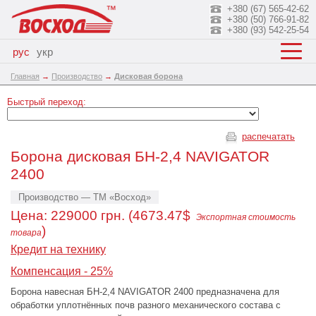
+380 (67) 565-42-62
+380 (50) 766-91-82
+380 (93) 542-25-54
рус
укр
Главная
→
Производство
→
Дисковая борона
Быстрый переход:
распечатать
Борона дисковая БН-2,4 NAVIGATOR
2400
Производство — ТМ «Восход»
Цена:
229000
грн. (4673.47$
Экспортная стоимость
)
товара
Кредит на технику
Компенсация - 25%
Борона навесная БН-2,4 NAVIGATOR 2400 предназначена для
обработки уплотнённых почв разного механического состава с