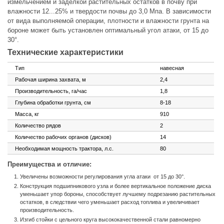
измельчением и заделкой растительных остатков в почву при
влажности 12...25% и твердости почвы до 3,0 Мпа. В зависимости
от вида выполняемой операции, плотности и влажности грунта на
бороне может быть установлен оптимальный угол атаки, от 15 до
30°.
Технические характеристики
Тип
навесная
Рабочая ширина захвата, м
2,4
Производительность, га/час
1,8
Глубина обработки грунта, см
8-18
Масса, кг
910
Количество рядов
2
Количество рабочих органов (дисков)
14
Необходимая мощность трактора, л.с.
80
Преимущества и отличие:
Увеличены возможности регулирования угла атаки
от 15 до 30°.
Конструкция подшипникового узла и более вертикальное положение диска
уменьшает упор бороны, способствует лучшему подрезанию растительных
остатков, в следствии чего уменьшает расход топлива и увеличивает
производительность.
Изгиб стойки с цельного круга высококачественной стали равномерно