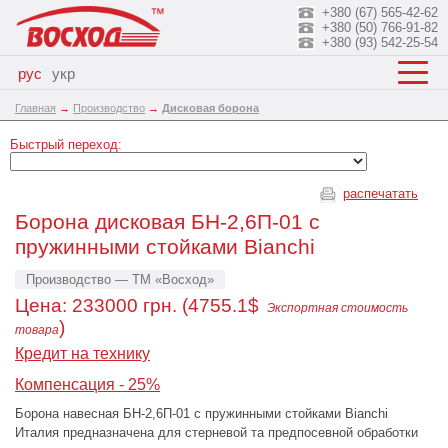
+380 (67) 565-42-62
+380 (50) 766-91-82
+380 (93) 542-25-54
рус
укр
Главная
→
Производство
→
Дисковая борона
Быстрый переход:
распечатать
Борона дисковая БН-2,6П-01 с
пружинными стойками Bianchi
Производство — ТМ «Восход»
Цена:
233000
грн. (4755.1$
Экспортная стоимость
)
товара
Кредит на технику
Компенсация - 25%
Борона навесная БН-2,6П-01 с пружинными стойками Bianchi
Италия предназначена для стерневой та предпосевной обработки