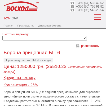
+380 (67) 565-42-62
+380 (50) 766-91-82
+380 (93) 542-25-54
рус
укр
Главная
→
Производство
→
Дисковая борона
Быстрый переход:
распечатать
Борона прицепная БП-6
Производство — ТМ «Восход»
Цена:
1250000
грн. (25510.2$
Экспортная стоимость
)
товара
Кредит на технику
Компенсация - 25%
Борона прицепная БП-6 (3-х рядная) предназначена для обработки
уплотнённых почв разного механического состава с измельчением
и заделкой растительных остатков в почву при влажности 12...25%
и твердости почвы до 3,0 Мпа. В зависимости от вида выполняемой