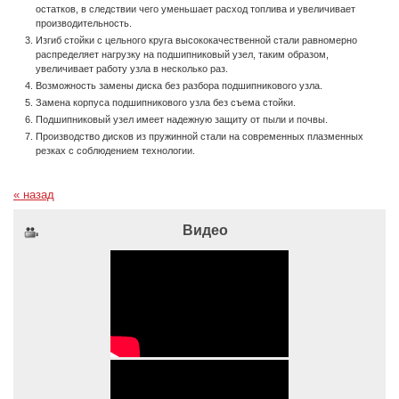
остатков, в следствии чего уменьшает расход топлива и увеличивает
производительность.
Изгиб стойки с цельного круга высококачественной стали равномерно
распределяет нагрузку на подшипниковый узел, таким образом,
увеличивает работу узла в несколько раз.
Возможность замены диска без разбора подшипникового узла.
Замена корпуса подшипникового узла без съема стойки.
Подшипниковый узел имеет надежную защиту от пыли и почвы.
Производство дисков из пружинной стали на современных плазменных
резках с соблюдением технологии.
« назад
Видео