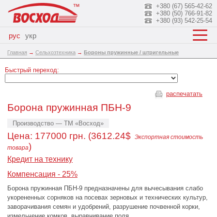
+380 (67) 565-42-62
+380 (50) 766-91-82
+380 (93) 542-25-54
рус
укр
Главная
→
Сельхозтехника
→
Бороны пружинные / штригельные
Быстрый переход:
распечатать
Борона пружинная ПБН-9
Производство — ТМ «Восход»
Цена:
177000
грн. (3612.24$
Экспортная стоимость
)
товара
Кредит на технику
Компенсация - 25%
Борона пружинная ПБН-9 предназначены для вычесывания слабо
укорененных сорняков на посевах зерновых и технических культур,
заворачивания семян и удобрений, разрушение почвенной корки,
измельчение комков, выравнивание поля.