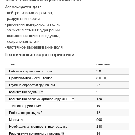
Используется для:
- нейтрализации сорняков;
- разрушения корки;
- рыхления поверхности поля;
- закрытия семян и удобрений
- насыщения почвы воздухом;
- сохранения влаги;
- частичное выравнивание поля
Технические характеристики
Тип
навісний
Рабочая ширина захвата, м
9,0
Производительность, га/час
8,0-10,0
Глубина обработки грунта, см
2-9
Количество рядов, шт
5
Количество рабочих органов (пружин), шт
120
Толщина пружин, мм
10
Робоча скорость, км/ч
12
Масса, кг
900
Необходимая мощность трактора, л.с.
180
Разрушение почвенного покрова, %
98