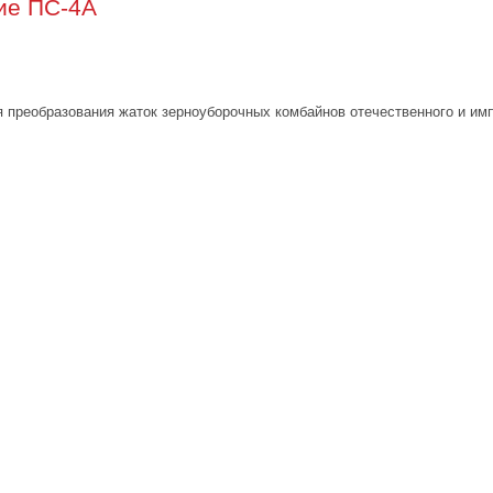
ие ПС-4А
 преобразования жаток зерноуборочных комбайнов отечественного и имп