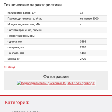
Технические характеристики
Количество валов, шт
12
Производительность, т/час
не менее 3000
Мощность двигателя, кВт
-
Частота вращения, об/мин
-
Габаритные размеры:
- длина, мм
3586
- ширина, мм
2320
- высота, мм
1460
Масса, кг
2720
« назад
Фотографии
Категория: