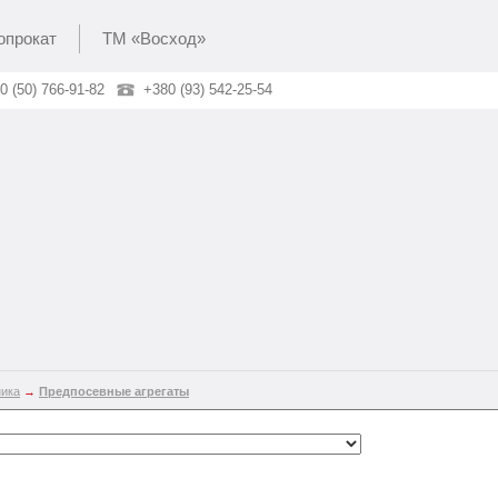
опрокат
ТМ «Восход»
0 (50) 766-91-82
+380 (93) 542-25-54
ника
→
Предпосевные агрегаты