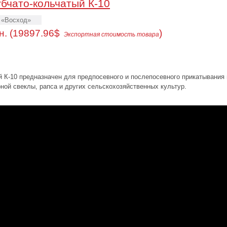
убчато-кольчатый К-10
 «Восход»
н. (19897.96$
)
Экспортная стоимость товара
й К-10 предназначен для предпосевного и послепосевного прикатывания
ной свеклы, рапса и других сельскохозяйственных культур.