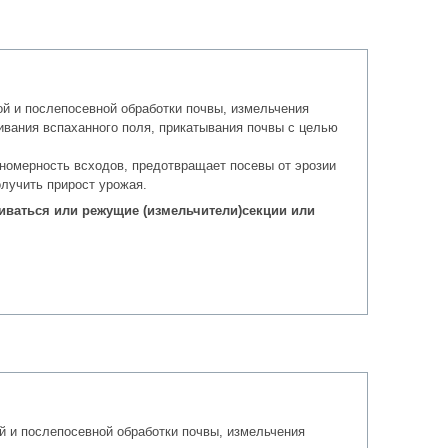
й и послепосевной обработки почвы, измельчения
ивания вспаханного поля, прикатывания почвы с целью
номерность всходов, предотвращает посевы от эрозии
олучить прирост урожая.
ливаться или режущие (измельчители)секции или
й и послепосевной обработки почвы, измельчения