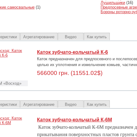
Лущильщики
(16)
ские самосвальные
(1)
Предпосевные агре
Бороны роторно-зу
теристики
Агрегатирование
Видео
Как купить
Каток зубчато-кольчатый К-6
Каток предназначен для предпосевного и послепосев
целью их уплотнения и измельчение комьев, частич
566000 грн. (11551.02$)
М «Восход»
теристики
Агрегатирование
Видео
Как купить
Каток зубчато-кольчатый К-6М
Каток зубчато-кольчатый К-6М предназначен 
прикатывания поверхностных пластов грунта с