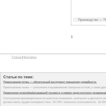
Производство — Т
1
Статьи
|
Контакты
Статьи по теме:
Прикатывания почвы — обязательный инструмент повышения урожайности.
Прикатывание почвы — уплотнение и выравнивание поверхности поля, а также дро
Применения почвообрабатывающей техники в условиях недостаточного увлажнени
Соотношения производительности агрегатов полицевого, чизельного и дискового т
должны иметь орудия полицевого типа - 50-70%; чизельного (плоскорізного) - 20-25