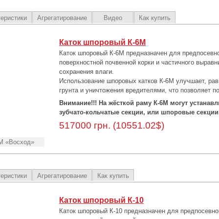
теристики
Агрегатирование
Видео
Как купить
Каток шпоровый К-6М
Каток шпоровый К-6М предназначен для предпосевно
поверхностной почвенной корки и частичного выравн
сохранения влаги.
Использование шпоровых катков К-6М улучшает, рав
грунта и уничтожения вредителями, что позволяет п
Внимание!!! На жёсткой раму К-6М могут устанав
зубчато-кольчатые секции, или шпоровые секции
517000 грн. (10551.02$)
М «Восход»
теристики
Агрегатирование
Как купить
Каток шпоровый К-10
Каток шпоровый К-10 предназначен для предпосевно