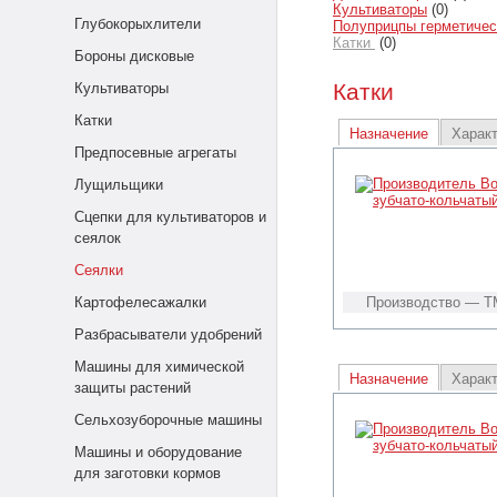
Культиваторы
(0)
Глубокорыхлители
Полуприцпы герметиче
Катки
(0)
Бороны дисковые
Катки
Культиваторы
Катки
Назначение
Харак
Предпосевные агрегаты
Лущильщики
Сцепки для культиваторов и
сеялок
Сеялки
Картофелесажалки
Производство — Т
Разбрасыватели удобрений
Машины для химической
Назначение
Харак
защиты растений
Сельхозуборочные машины
Машины и оборудование
для заготовки кормов