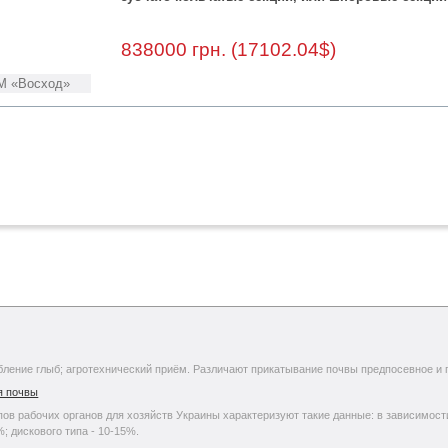
838000 грн. (17102.04$)
М «Восход»
бление глыб; агротехнический приём. Различают прикатывание почвы предпосевное и 
я почвы
ипов рабочих органов для хозяйств Украины характеризуют такие данные: в зависимо
%; дискового типа - 10-15%.