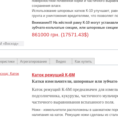
поверхностной почвенной корки и частичного выравн
сохранения влаги.
Использование шпоровых катков К-10 улучшает, рав
грунта и уничтожения вредителями, что позволяет п
Внимание!!! На жёсткой раму К-10 могут устанав
зубчато-кольчатые секции, или шпоровые секции
861000 грн. (17571.43$)
М «Восход»
теристики
Агрегатирование
Видео
Как купить
Каток режущий К-6М
Катки измельчители, шпоровые или зубчато
Каток режущий К-6М предназначен для измель
подсолнечника, кукурузы, частичного мульчир
частичного выравнивания вспаханного поля.
Ножи - измельчители расположены в шахматном пор
налипания на каток. Режущие ножи сделаны из стал