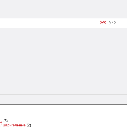
рус
укр
ны
(5)
/ штригельные
(2)