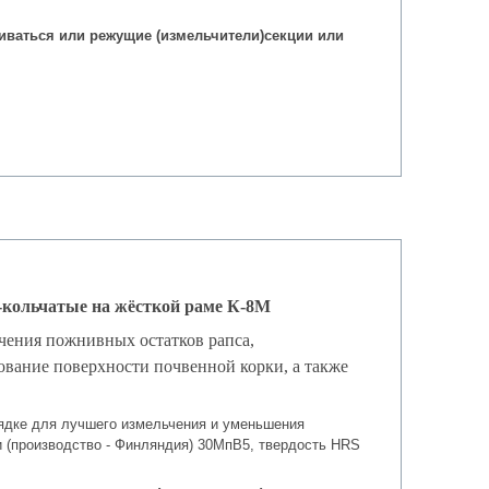
ливаться или режущие (измельчители)секции или
-кольчатые на жёсткой раме К-8М
чения пожнивных остатков рапса,
ование поверхности почвенной корки, а также
ядке для лучшего измельчения и уменьшения
и (производство - Финляндия) 30МпВ5, твердость HRS