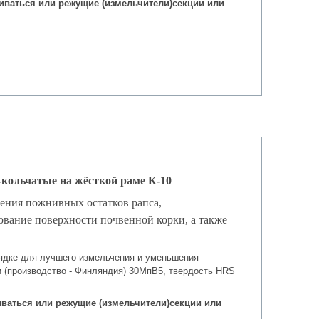
ливаться или режущие (измельчители)секции или
-кольчатые на жёсткой раме К-10
ения пожнивных остатков рапса,
ование поверхности почвенной корки, а также
ядке для лучшего измельчения и уменьшения
и (производство - Финляндия) 30МпВ5, твердость HRS
ливаться или режущие (измельчители)секции или