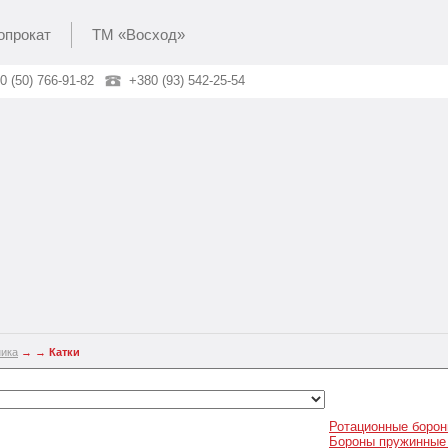
опрокат
ТМ «Восход»
0 (50) 766-91-82
+380 (93) 542-25-54
ника
→
→
Катки
Ротационные боро
Бороны пружинные 