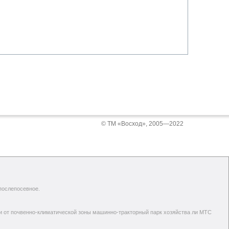
© ТМ «Восход», 2005—2022
послепосевное.
сти от почвенно-климатической зоны машинно-тракторный парк хозяйства ли МТС