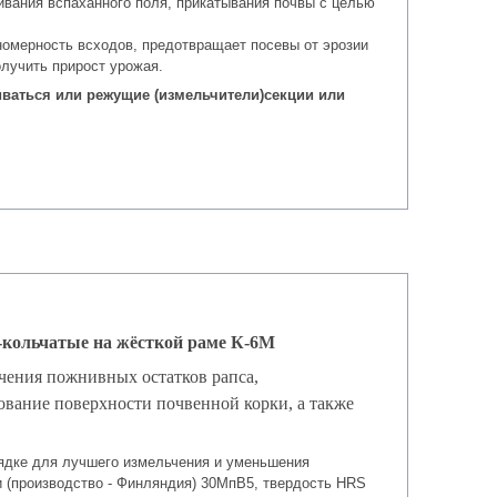
ивания вспаханного поля, прикатывания почвы с целью
номерность всходов, предотвращает посевы от эрозии
олучить прирост урожая.
ливаться или режущие (измельчители)секции или
-кольчатые на жёсткой раме К-6М
чения пожнивных остатков рапса,
ование поверхности почвенной корки, а также
ядке для лучшего измельчения и уменьшения
и (производство - Финляндия) 30МпВ5, твердость HRS