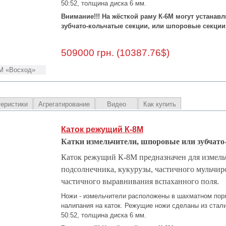
50:52, толщина диска 6 мм.
Внимание!!! На жёсткой раму К-6М могут устанав
зубчато-кольчатые секции, или шпоровые секции
509000 грн. (10387.76$)
М «Восход»
теристики
Агрегатирование
Видео
Как купить
Каток режущий К-8М
Катки измельчители, шпоровые или зубчато
Каток режущий К-8М предназначен для измель
подсолнечника, кукурузы, частичного мульчир
частичного выравнивания вспаханного поля.
Ножи - измельчители расположены в шахматном пор
налипания на каток. Режущие ножи сделаны из стал
50:52, толщина диска 6 мм.