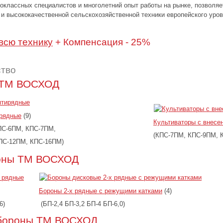
классных специалистов и многолетний опыт работы на рынке, позволяе
и высококачественной сельскохозяйственной техники европейского уров
всю технику
+ Компенсация - 25%
ство
 ТМ ВОСХОД
ирядные
(9)
Культиваторы с внесе
ПС-6ПМ, КПС-7ПМ,
(КПС-7ПМ, КПС-9ПМ, К
ПС-12ПМ, КПС-16ПМ)
оны ТМ ВОСХОД
Бороны 2-х рядные с режущими катками
(4)
6)
(БП-2,4 БП-3,2 БП-4 БП-6,0)
бороны ТМ ВОСХОД