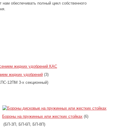
т нам обеспечивать полный цикл собственного
ня.
нием жидких удобрений
(3)
ПС-12ПМ 3-х секционный)
Бороны на пружинных или жестких стойках
(6)
(БП-3П, БП-6П, БП-8П)