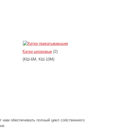
Катки шпоровые
(2)
(КШ-6М, КШ-10М)
т нам обеспечивать полный цикл собственного
ня.