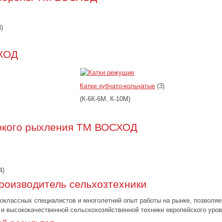
)
ХОД
Катки зубчато-кольчатые
(3)
(К-6К-6М, К-10М)
бокого рыхления ТМ ВОСХОД
4)
роизводитель сельхозтехники
классных специалистов и многолетний опыт работы на рынке, позволяе
и высококачественной сельскохозяйственной техники европейского уров