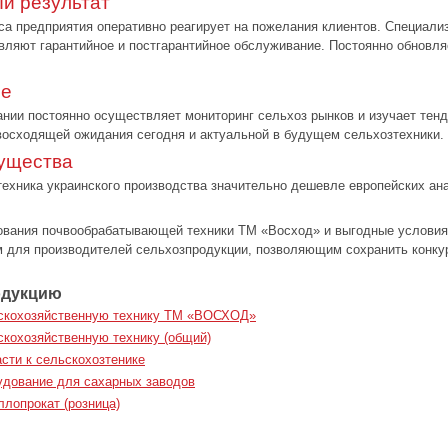
й результат
са предприятия оперативно реагирует на пожелания клиентов. Специали
вляют гарантийное и постгарантийное обслуживание. Постоянно обновля
ее
нии постоянно осуществляет мониторинг сельхоз рынков и изучает тенд
восходящей ожидания сегодня и актуальной в будущем сельхозтехники.
ущества
ехника украинского производства значительно дешевле европейских ана
вания почвообрабатывающей техники ТМ «Восход» и выгодные условия 
 для производителей сельхозпродукции, позволяющим сохранить конкур
одукцию
ьскохозяйственную технику ТМ «ВОСХОД»
скохозяйственную технику (общий)
асти к сельскохозтенике
удование для сахарных заводов
ллопрокат (розница)