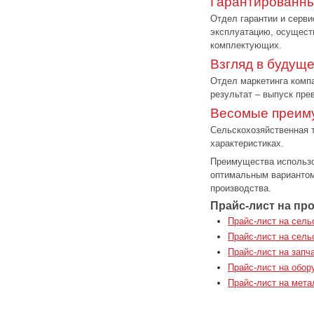
Гарантированны
Отдел гарантии и серви
эксплуатацию, осущест
комплектующих.
Взгляд в будущ
Отдел маркетинга компа
результат – выпуск пре
Весомые преим
Сельскохозяйственная т
характеристиках.
Преимущества использо
оптимальным вариантом
производства.
Прайс-лист на пр
Прайс-лист на сел
Прайс-лист на сель
Прайс-лист на запч
Прайс-лист на обор
Прайс-лист на мета