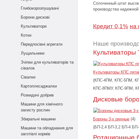
Сплоченный штат высоко
Глибокорозпушувачі
производства надежной 
Борони дискові
Кредит 0,1%
на 
Культиватори
Котки
Наше производ
Передпосівні агрегати
Культиваторы
Лущильники
Зчіпки для культиваторів та
сівалок
Культиваторы КПС пят
Сівалки
(КПС-4ПМ, КПС-5ПМ, К
Картоплесаджалки
КПС-8ПМУ, КПС-9ПМ, К
Розкидачі добрив
Дисковые бор
Машини для хімічного
захисту рослин
Збиральні машини
Бороны 3-х рядные
(4)
(БП-2,4 БП-3,2 БП-4 БП-
Машини та обладнання для
заготівлі кормів
Ротационные 