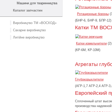
Машини для тваринництва
Каталог запчастин
Ротационные бороны
(3
(БНР-6, БНР-9, БПР-12)
Виробництво ТМ «ВОСХОД»
Катки ТМ ВОС
Сахарне виробництво
Литійне виробництво
Катки измельчители
(2)
(КР-6М, КР-10М)
Агрегаты глу
Глубокорыхлители
(АГР-1,7 АГР-2,4 АГР-3,
Европейский п
Сплоченный штат высоко
производства надежной 