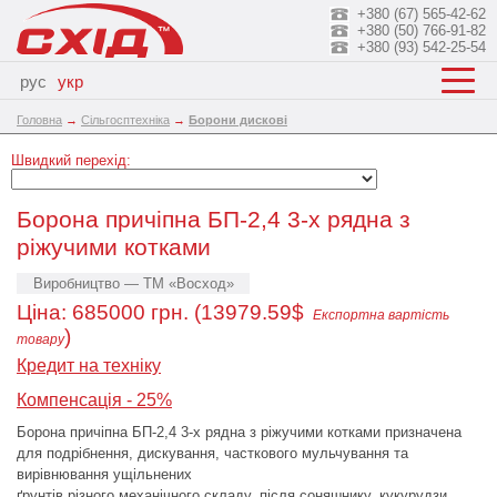
+380 (67) 565-42-62
+380 (50) 766-91-82
+380 (93) 542-25-54
рус
укр
Головна
→
Сільгосптехніка
→
Борони дискові
Швидкий перехід:
Борона причіпна БП-2,4 3-х рядна з
ріжучими котками
Виробництво — ТМ «Восход»
Ціна:
685000
грн. (13979.59$
Експортна вартість
)
товару
Кредит на техніку
Компенсація - 25%
Борона причіпна БП-2,4 3-х рядна з ріжучими котками призначена
для подрібнення, дискування, часткового мульчування та
вирівнювання ущільнених
ґрунтів різного механічного складу, після соняшнику, кукурудзи,