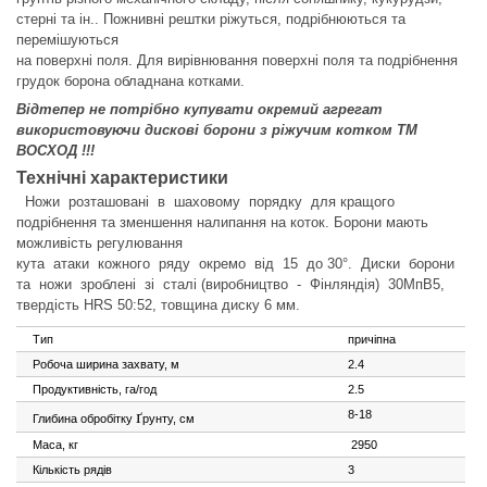
стерні та ін.. Пожнивні рештки ріжуться, подрібнюються та
перемішуються
на поверхні поля. Для вирівнювання поверхні поля та подрібнення
грудок борона обладнана котками.
Відтепер не потрібно купувати окремий агрегат
використовуючи дискові борони з ріжучим котком ТМ
ВОСХОД !!!
Технічні характеристики
Ножи розташовані в шаховому порядку для кращого
подрібнення та зменшення налипання на коток. Борони мають
можливість регулювання
кута атаки кожного ряду окремо від 15 до 30°. Диски борони
та ножи зроблені зі сталі (виробництво - Фінляндія) 30МпВ5,
твердість HRS 50:52, товщина диску 6 мм.
Тип
причіпна
Робоча ширина захвату, м
2.4
Продуктивність, га/год
2.5
ґ
8-18
Глибина обробітку
рунту, см
Маса, кг
2950
Кількість рядів
3