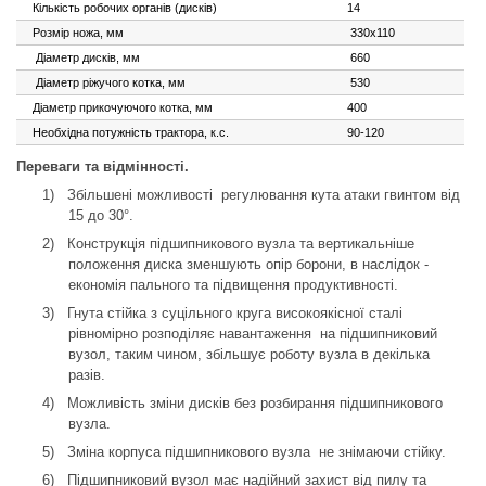
Кількість робочих органів (дисків)
14
Розмір ножа, мм
330x110
Діаметр дисків, мм
660
Діаметр ріжучого котка, мм
530
Діаметр прикочуючого котка, мм
400
Необхідна потужність трактора, к.с.
90-120
Переваги та відмінності.
1)
Збільшені можливості
регулювання кута атаки гвинтом від
15 до 30°.
2)
Конструкція підшипникового вузла та вертикальніше
положення диска зменшують опір борони, в наслідок -
економія пального та підвищення продуктивності.
3)
Гнута стійка з суцільного круга високоякісної сталі
рівномірно розподіляє навантаження
на підшипниковий
вузол, таким чином, збільшує роботу вузла в декілька
разів.
4)
Можливість зміни дисків без розбирання підшипникового
вузла.
5)
Зміна корпуса підшипникового вузла
не знімаючи стійку.
6)
Підшипниковий вузол має надійний захист від пилу та