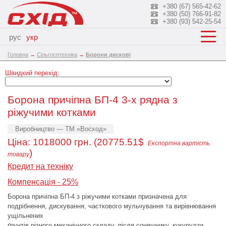
+380 (67) 565-42-62
+380 (50) 766-91-82
+380 (93) 542-25-54
рус
укр
Головна
→
Сільгосптехніка
→
Борони дискові
Швидкий перехід:
Борона причіпна БП-4 3-х рядна з
ріжучими котками
Виробництво — ТМ «Восход»
Ціна:
1018000
грн. (20775.51$
Експортна вартість
)
товару
Кредит на техніку
Компенсація - 25%
Борона причіпна БП-4 з ріжучими котками призначена для
подрібнення, дискування, часткового мульчування та вирівнювання
ущільнених
ґрунтів різного механічного складу, після соняшнику, кукурудзи,