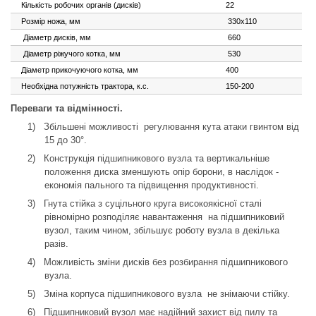
Кількість робочих органів (дисків)
22
Розмір ножа, мм
330x110
Діаметр дисків, мм
660
Діаметр ріжучого котка, мм
530
Діаметр прикочуючого котка, мм
400
Необхідна потужність трактора, к.с.
150-200
Переваги та відмінності.
1)
Збільшені можливості
регулювання кута атаки гвинтом від
15 до 30°.
2)
Конструкція підшипникового вузла та вертикальніше
положення диска зменшують опір борони, в наслідок -
економія пального та підвищення продуктивності.
3)
Гнута стійка з суцільного круга високоякісної сталі
рівномірно розподіляє навантаження
на підшипниковий
вузол, таким чином, збільшує роботу вузла в декілька
разів.
4)
Можливість зміни дисків без розбирання підшипникового
вузла.
5)
Зміна корпуса підшипникового вузла
не знімаючи стійку.
6)
Підшипниковий вузол має надійний захист від пилу та