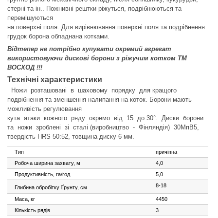
стерні та ін.. Пожнивні рештки ріжуться, подрібнюються та
перемішуються
на поверхні поля. Для вирівнювання поверхні поля та подрібнення
грудок борона обладнана котками.
Відтепер не потрібно купувати окремий агрегат
використовуючи дискові борони з ріжучим котком ТМ
ВОСХОД !!!
Технічні характеристики
Ножи розташовані в шаховому порядку для кращого
подрібнення та зменшення налипання на коток. Борони мають
можливість регулювання
кута атаки кожного ряду окремо від 15 до 30°. Диски борони
та ножи зроблені зі сталі (виробництво - Фінляндія) 30МпВ5,
твердість HRS 50:52, товщина диску 6 мм.
Тип
причіпна
Робоча ширина захвату, м
4,0
Продуктивність, га/год
5,0
ґ
8-18
Глибина обробітку
рунту, см
Маса, кг
4450
Кількість рядів
3