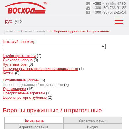
+380 (67) 565-42-62
+380 (50) 766-91-82
+380 (93) 542-25-54
рус
укр
Главная
→
Сельхозтехника
→
→
Бороны пружинные / штригельные
Быстрый переход:
Глубокорыхлители
(7)
Дисковая борона
(0)
Культиваторы
(0)
Полуприцпы герметические самосвальные
(1)
Катки
(0)
Ротационные бороны
(5)
Бороны пружинные / штригельные
(2)
Лущильщики
(16)
Предпосевные агрегаты
(1)
Бороны роторно-зубовые
(2)
Бороны пружинные / штригельные
Назначение
Характеристики
Агрегатирование
Видео