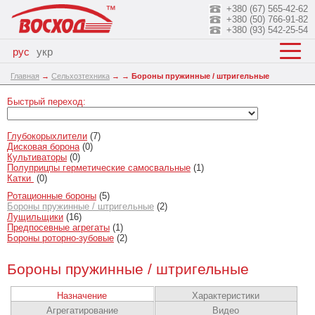
+380 (67) 565-42-62
+380 (50) 766-91-82
+380 (93) 542-25-54
рус
укр
Главная
→
Сельхозтехника
→
→
Бороны пружинные / штригельные
Быстрый переход:
Глубокорыхлители
(7)
Дисковая борона
(0)
Культиваторы
(0)
Полуприцпы герметические самосвальные
(1)
Катки
(0)
Ротационные бороны
(5)
Бороны пружинные / штригельные
(2)
Лущильщики
(16)
Предпосевные агрегаты
(1)
Бороны роторно-зубовые
(2)
Бороны пружинные / штригельные
Назначение
Характеристики
Агрегатирование
Видео