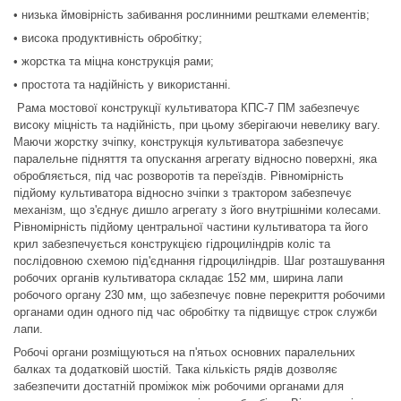
• низька ймовірність забивання
рослинними рештками елементів;
• висока продуктивність обробітку;
• жорстка та міцна конструкція рами;
• простота та надійність у використанні.
Рама мостової конструкції культиватора КПС-7 ПМ забезпечує
високу міцність та надійність, при цьому зберігаючи невелику вагу.
Маючи жорстку зчіпку, конструкція культиватора забезпечує
паралельне підняття та опускання агрегату відносно поверхні, яка
обробляється, під час розворотів та переїздів. Рівномірність
підйому культиватора відносно зчіпки з трактором забезпечує
механізм, що з'єднує дишло агрегату з його внутрішніми колесами.
Рівномірність підйому центральної частини культиватора та його
крил забезпечується конструкцією гідроциліндрів коліс та
послідовною схемою під'єднання гідроциліндрів. Шаг розташування
робочих органів культиватора складає 152 мм, ширина лапи
робочого органу 230 мм, що забезпечує повне перекриття робочими
органами один одного під час обробітку та підвищує строк служби
лапи.
Робочі органи розміщуються на п'ятьох основних паралельних
балках та додатковій шостій. Така кількість рядів дозволяє
забезпечити достатній проміжок між робочими органами для