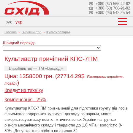
+380 (67) 565-42-62
+380 (50) 766-91-82
+380 (93) 542-25-54
рус
укр
Головна
→
Виробництво
→
Культиваторы
Швидкий перехід:
Культиватр причіпний КПС-7ПМ
Виробництво — ТМ «Восход»
Ціна:
1358000
грн. (27714.29$
Експортна вартість
)
товару
Кредит на техніку
Компенсація - 25%
Культиватор КПС-7 ПМ призначений для підготовки грунту під посів
сільськогосподарських культур і догляду за парами, може
використовуватисьу всіх клімтичних зонах України на грунтах
різного механічного складу і твердістю до 1,6 МПа і вологістю 8-
30%. Допускається робота на схилах 8°.