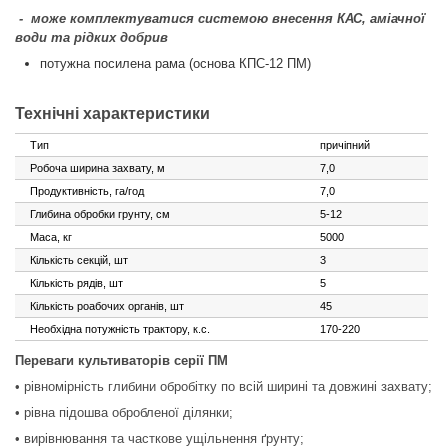
-
може комплектуватися системою внесення КАС, аміачної
води та рідких добрив
потужна посилена рама (основа КПС-12 ПМ)
Технічні характеристики
Тип
причіпний
Робоча ширина захвату, м
7,0
Продуктивність, га/год
7,0
Глибина обробки грунту, см
5-12
Маса, кг
5000
Кількість секцій, шт
3
Кількість рядів, шт
5
Кількість роабочих органів, шт
45
Необхідна потужність трактору, к.с.
170-220
Переваги культиваторів серії ПМ
• рівномірність глибини обробітку по
всій ширині та довжині захвату;
• рівна підошва обробленої ділянки;
• вирівнювання та часткове
ущільнення ґрунту;