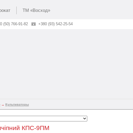
рокат
ТМ «Восход»
0 (50) 766-91-82
+380 (93) 542-25-54
о
→
Культиваторы
ичіпний КПС-9ПМ