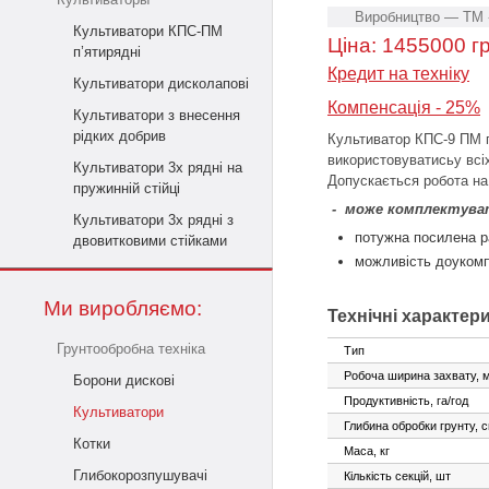
Виробництво — ТМ 
Культиватори КПС-ПМ
Ціна:
1455000
гр
п’ятирядні
Кредит на техніку
Культиватори дисколапові
Компенсація - 25%
Культиватори з внесення
рідких добрив
Культиватор КПС-9 ПМ п
використовуватисьу всіх
Культиватори 3х рядні на
Допускається робота на
пружинній стійці
-
може комплектувати
Культиватори 3х рядні з
потужна посилена р
двовитковими стійками
можливість доукомп
Ми виробляємо:
Технічні характер
Грунтообробна техніка
Тип
Робоча ширина захвату, 
Борони дискові
Продуктивність, га/год
Культиватори
Глибина обробки грунту, 
Котки
Маса, кг
Глибокорозпушувачі
Кількість секцій, шт