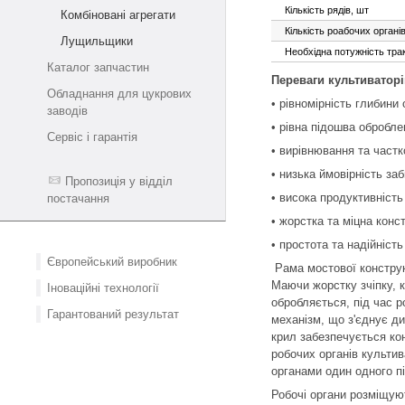
Кількість рядів, шт
Комбіновані агрегати
Кількість роабочих органі
Лущильщики
Необхідна потужність трак
Каталог запчастин
Переваги культиваторі
Обладнання для цукрових
• рівномірність глибини
заводів
• рівна підошва обробле
Сервіс і гарантія
• вирівнювання та част
• низька ймовірність за
Пропозиція у відділ
• висока продуктивність
постачання
• жорстка та міцна конс
• простота та надійність
Європейський виробник
Рама мостової конструк
Маючи жорстку зчіпку, к
Іноваційні технології
обробляється, під час р
Гарантований результат
механізм, що з'єднує ди
крил забезпечується ко
робочих органів культи
органами один одного пі
Робочі органи розміщуют