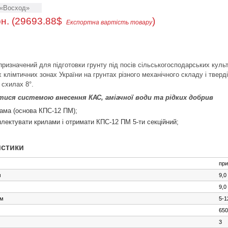
«Восход»
н. (29693.88$
)
Експортна вартість товару
ризначений для підготовки грунту під посів сільськогосподарських культ
 клімтичних зонах України на грунтах різного механічного складу і тверд
 схилах 8°.
ся системою внесення КАС, аміачної води та рідких добрив
ама (основа КПС-12 ПМ);
лектувати крилами і отримати КПС-12 ПМ 5-ти секційний;
истики
при
м
9,0
9,0
см
5-1
650
3