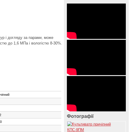
ур і догляду за парами, може
істю до 1,6 МПа і вологістю 8-30%.
чіпний
2
Фотографії
0