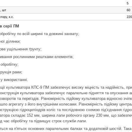
5
в, шт
60
тору, к.с.
220
в серії ПМ
 обробітку по
всій ширині та довжині захвату;
ної ділянки;
кове
ущільнення ґрунту;
бивання
рослинними рештками елементів;
 обробітку;
трукція рами;
 у використанні.
ції культиватора КПС-9 ПМ забезпечує високу міцність та надійність, пр
онструкція культиватора забезпечує паралельне підняття та опускання аг
озворотів та переїздів. Рівномірність підйому культиватора відносно зчіп
шло агрегату з його внутрішніми колесами. Рівномірність підйому центра
нструкцією гідроциліндрів коліс та послідовною схемою під'єднання гідр
ватора складає 152 мм, ширина лапи робочого органу 230 мм, що забезп
д час обробітку та підвищує строк служби лапи.
ься на п'ятьох основних паралельних балках та додатковій шостій. Така 