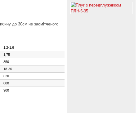
либину до 30см не засмітченого
1,2-1,6
1,75
350
18-30
620
800
900