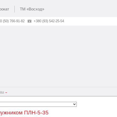
рокат
ТМ «Восход»
0 (50) 766-91-82
+380 (93) 542-25-54
іка
→
лужником ПЛН-5-35