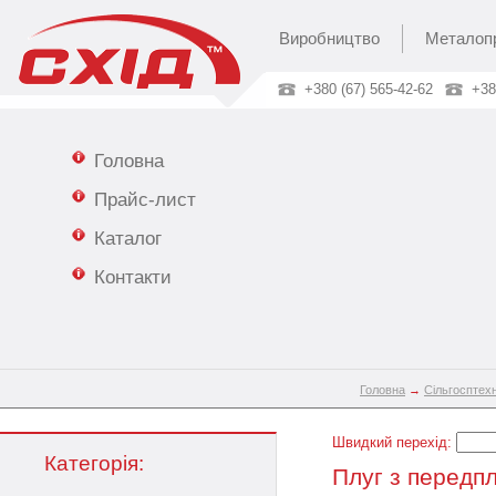
Виробництво
Металоп
+380 (67) 565-42-62
+38
Головна
Прайс-лист
Каталог
Контакти
Головна
→
Сільгосптехн
Швидкий перехід:
Категорія:
Плуг з передп