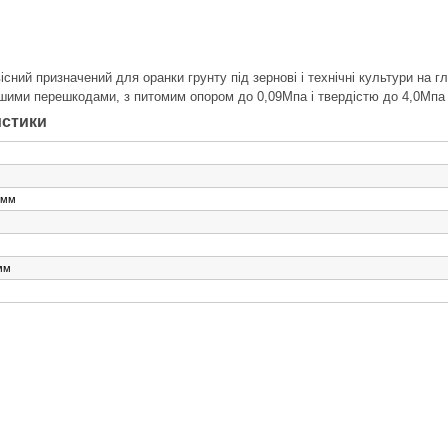
існий призначений для оранки грунту під зернові і технічні культури на г
ншими перешкодами, з питомим опором до 0,09Мпа і твердістю до 4,0Мпа
истики
 мм
мм