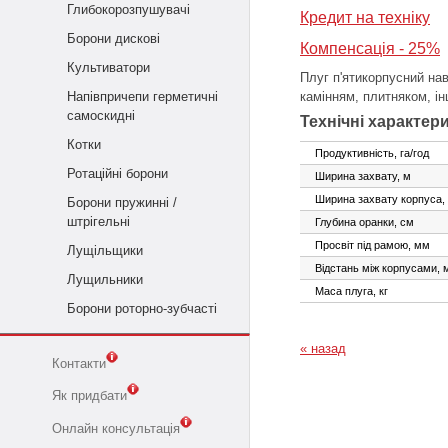
Глибокорозпушувачі
Кредит на техніку
Борони дискові
Компенсація - 25%
Культиватори
Плуг п'ятикорпусний нав
Напівпричепи герметичні
камінням, плитняком, і
самоскидні
Технічні характер
Котки
Продуктивність, га/год
Ротаційні борони
Ширина захвату, м
Ширина захвату корпуса,
Борони пружинні /
штрігельні
Глубина оранки, см
Просвіт під рамою, мм
Лущільщики
Відстань між корпусами, 
Лущильники
Маса плуга, кг
Борони роторно-зубчасті
« назад
Контакти
Як придбати
Онлайн консультація