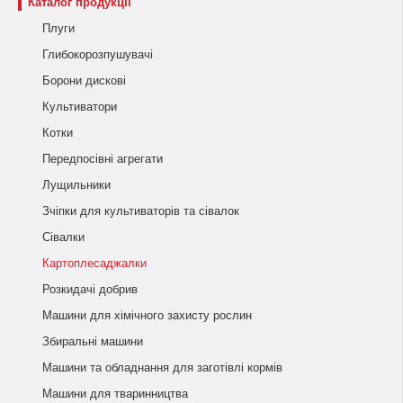
Каталог продукції
Плуги
Глибокорозпушувачі
Борони дискові
Культиватори
Котки
Передпосівні агрегати
Лущильники
Зчіпки для культиваторів та сівалок
Сівалки
Картоплесаджалки
Розкидачі добрив
Машини для хімічного захисту рослин
Збиральні машини
Машини та обладнання для заготівлі кормів
Машини для тваринництва