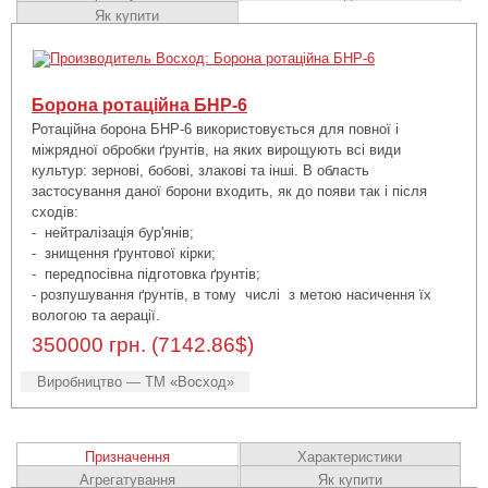
Як купити
Борона ротаційна БНР-6
Ротаційна борона БНР-6 використовується для повної і
міжрядної обробки ґрунтів, на яких вирощують всі види
культур: зернові, бобові, злакові та інші. В область
застосування даної борони входить, як до появи так і після
сходів:
- нейтралізація бур'янів;
- знищення ґрунтової кірки;
- передпосівна підготовка ґрунтів;
- розпушування ґрунтів, в тому числі з метою насичення їх
вологою та аерації.
350000 грн. (7142.86$)
Виробництво — ТМ «Восход»
Призначення
Характеристики
Агрегатування
Як купити