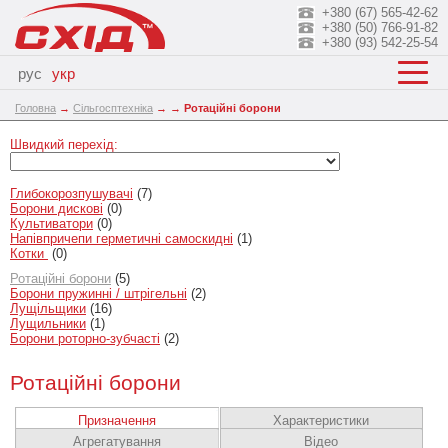
+380 (67) 565-42-62
+380 (50) 766-91-82
+380 (93) 542-25-54
рус
укр
Головна
→
Сільгосптехніка
→
→
Ротаційні борони
Швидкий перехід:
Глибокорозпушувачі
(7)
Борони дискові
(0)
Культиватори
(0)
Напівпричепи герметичні самоскидні
(1)
Котки
(0)
Ротаційні борони
(5)
Борони пружинні / штрігельні
(2)
Лущільщики
(16)
Лущильники
(1)
Борони роторно-зубчасті
(2)
Ротаційні борони
Призначення
Характеристики
Агрегатування
Відео