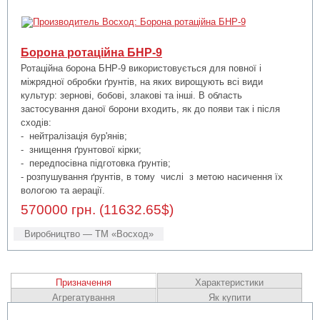
Борона ротаційна БНР-9
Ротаційна борона БНР-9 використовується для повної і
міжрядної обробки ґрунтів, на яких вирощують всі види
культур: зернові, бобові, злакові та інші. В область
застосування даної борони входить, як до появи так і після
сходів:
- нейтралізація бур'янів;
- знищення ґрунтової кірки;
- передпосівна підготовка ґрунтів;
- розпушування ґрунтів, в тому числі з метою насичення їх
вологою та аерації.
570000 грн. (11632.65$)
Виробництво — ТМ «Восход»
Призначення
Характеристики
Агрегатування
Як купити