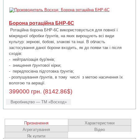
Борона ротаційна БНР-6С
Ротаційна борона БНР-6С використовується для повної і
міжрядної обробки ґрунтів, на яких вирощують всі види
культур: зернові, бобові, злакові та інші. В область
застосування даної борони входить, як до появи так і після
сходів:
- нейтралізація бур'янів;
- знищення ґрунтової кірки;
- передпосівна підготовка ґрунтів;
- розпушування ґрунтів, в тому числі з метою насичення їх
вологою та аерації.
399000 грн. (8142.86$)
Виробництво — ТМ «Восход»
Призначення
Характеристики
Агрегатування
Відео
Як купити