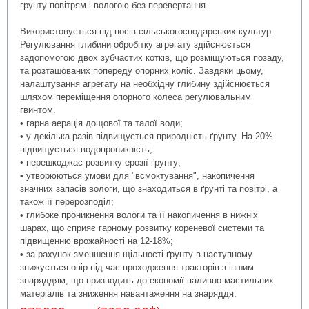
грунту повітрям і вологою без перевертання.
Використовується під посів сільськогосподарських культур.
Регулювання глибини обробітку агрегату здійснюється
задопомогою двох зубчастих котків, що розміщуються позаду,
та розташованих попереду опорних коліс. Завдяки цьому,
налаштування агрегату на необхідну глибину здійснюється
шляхом переміщення опорного колеса регулювальним
винтом.
ґ
• гарна аерація дощової та талої води;
• у декілька разів підвищується природність ґрунту. На 20%
підвищується водопроникність;
• перешкоджає розвитку ерозії ґрунту;
• утворюються умови для "всмоктування", накопичення
значних запасів вологи, що знаходиться в ґрунті та повітрі, а
також її перерозподіл;
• глибоке проникнення вологи та її накопичення в нижніх
шарах, що сприяє гарному розвитку кореневої системи та
підвищенню врожайності на 12-18%;
• за рахунок зменшення щільності ґрунту в наступному
знижується опір під час проходження тракторів з іншим
знаряддям, що призводить до економії паливно-мастильних
матеріалів та зниження навантаження на знаряддя.