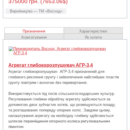
375000 грн. (7653.06$)
Виробництво — ТМ «Восход»
Призначення
Характеристики
Агрегатування
Як купити
Агрегат глибокорозпушувач АГР-3,4
Агрегат глибокорозпушувач АГР-3,4 призначений для
глибокого рихлення грунту і забезпечення найглибших пластів
грунту повітрям і вологою без перевертання.
Використовується під посів сільськогосподарських культур.
Регулювання глибини обробітку агрегату здійснюється за
допомогою двох зубчастих котків, що розміщуються позаду,
та розташованих попереду опорних коліс. Завдяки цьому,
налаштування агрегату на необхідну глибину здійснюється
шляхом
переміщення опорного колеса регулювальним
ґвинтом