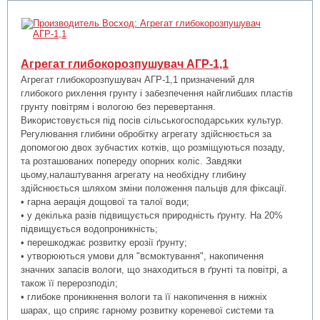
Агрегат глибокорозпушувач АГР-1,1
Агрегат глибокорозпушувач АГР-1,1 призначений для
глибокого рихлення грунту і забезпечення найглибших пластів
грунту повітрям і вологою без перевертання.
Використовується під посів сільськогосподарських культур.
Регулювання глибини обробітку агрегату здійснюється за
допомогою двох зубчастих котків, що розміщуються позаду,
та розташованих попереду опорних коліс. Завдяки
цьому,налаштування агрегату на необхідну глибину
здійснюється шляхом зміни положення пальців для фіксації.
• гарна аерація дощової та талої води;
• у декілька разів підвищується природність ґрунту. На 20%
підвищується водопроникність;
• перешкоджає розвитку ерозії ґрунту;
• утворюються умови для "всмоктування", накопичення
значних запасів вологи, що знаходиться в ґрунті та повітрі, а
також її перерозподіл;
• глибоке проникнення вологи та її накопичення в нижніх
шарах, що сприяє гарному розвитку кореневої системи та