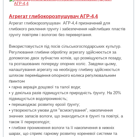
Агрегат глибокорозпушувач АГР-4,4
Агрегат глибокорозпушувач АГР-4,4 призначений для
глибокого рихлення грунту і забезпечення найглибших пластів
грунту повітрям і вологою без перевертання.
Використовується під посів сільськогосподарських культур.
Регулювання глибини обробітку агрегату здійснюється за
допомогою двох зубчастих котків, що розміщуються позаду,
та розташованих попереду опорних коліс. Завдяки цьому,
налаштування агрегату на необхідну глибину здійснюється
шляхом
переміщення опорного колеса регулювальним
ґвинтом
• гарна аерація дощової та талої води;
• у декілька разів підвищується природність ґрунту. На 20%
підвищується водопроникність;
• перешкоджає розвитку ерозії ґрунту;
• утворюються умови для "всмоктування", накопичення
значних запасів вологи, що знаходиться в ґрунті та повітрі, а
також її перерозподіл;
• глибоке проникнення вологи та її накопичення в нижніх
шарах, що сприяє гарному розвитку кореневої системи та