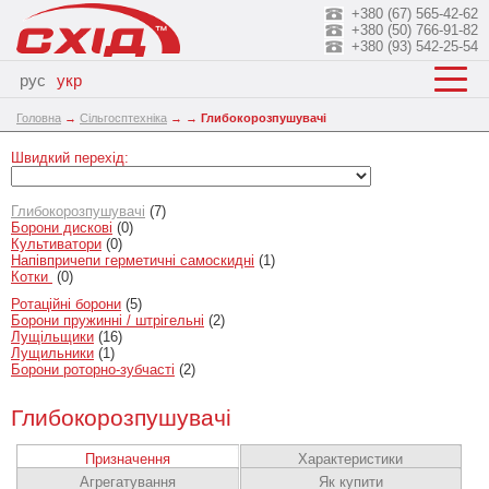
+380 (67) 565-42-62
+380 (50) 766-91-82
+380 (93) 542-25-54
рус
укр
Головна
→
Сільгосптехніка
→
→
Глибокорозпушувачі
Швидкий перехід:
Глибокорозпушувачі
(7)
Борони дискові
(0)
Культиватори
(0)
Напівпричепи герметичні самоскидні
(1)
Котки
(0)
Ротаційні борони
(5)
Борони пружинні / штрігельні
(2)
Лущільщики
(16)
Лущильники
(1)
Борони роторно-зубчасті
(2)
Глибокорозпушувачі
Призначення
Характеристики
Агрегатування
Як купити