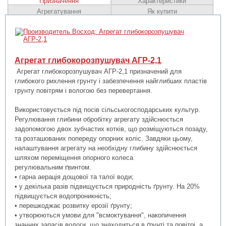
Призначення
Характеристики
Агрегатування
Як купити
Агрегат глибокорозпушувач АГР-2,1
Агрегат глибокорозпушувач АГР-2,1 призначений для
глибокого рихлення грунту і забезпечення найглибших пластів
грунту повітрям і вологою без перевертання.
Використовується під посів сільськогосподарських культур.
Регулювання глибини обробітку агрегату здійснюється
задопомогою двох зубчастих котків, що розміщуються позаду,
та розташованих попереду опорних коліс. Завдяки цьому,
налаштування агрегату на необхідну глибину здійснюється
шляхом переміщення опорного колеса
регулювальним
винтом.
ґ
• гарна аерація дощової та талої води;
• у декілька разів підвищується природність ґрунту. На 20%
підвищується водопроникність;
• перешкоджає розвитку ерозії ґрунту;
• утворюються умови для "всмоктування", накопичення
значних запасів вологи, що знаходиться в ґрунті та повітрі, а