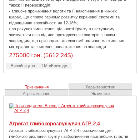
також її перерозподіл;
• глибоке проникнення вологи та її накопичення в нижніх
шарах, що сприяє гарному розвитку кореневої системи та
підвищенню врожайності на 12-18%;
• за рахунок зменшення щільності ґрунту в наступному
знижується опір під час проходження тракторів з іншим
знаряддям, що призводить до економії паливно-мастильних
матеріалів та зниження навантаження на знаряддя.
275000 грн. (5612.24$)
Виробництво — ТМ «Восход»
Призначення
Характеристики
Агрегатування
Як купити
Агрегат глибокорозпушувач АГР-2,4
Агрегат глибокорозпушувач АГР-2,4 призначений для
глибокого рихлення грунту і забезпечення найглибших пластів