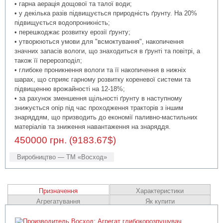
• гарна аерація дощової та талої води;
• у декілька разів підвищується природність ґрунту. На 20%
підвищується водопроникність;
• перешкоджає розвитку ерозії ґрунту;
• утворюються умови для "всмоктування", накопичення
значних запасів вологи, що знаходиться в ґрунті та повітрі, а
також її перерозподіл;
• глибоке проникнення вологи та її накопичення в нижніх
шарах, що сприяє гарному розвитку кореневої системи та
підвищенню врожайності на 12-18%;
• за рахунок зменшення щільності ґрунту в наступному
знижується опір під час проходження тракторів з іншим
знаряддям, що призводить до економії паливно-мастильних
матеріалів та зниження навантаження на знаряддя.
450000 грн. (9183.67$)
Виробництво — ТМ «Восход»
Призначення
Характеристики
Агрегатування
Як купити