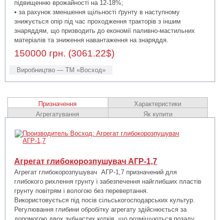
підвищенню врожайності на 12-18%;
• за рахунок зменшення щільності ґрунту в наступному
знижується опір під час проходження тракторів з іншим
знаряддям, що призводить до економії паливно-мастильних
матеріалів та зниження навантаження на знаряддя.
150000 грн. (3061.22$)
Виробництво — ТМ «Восход»
Призначення
Характеристики
Агрегатування
Як купити
Агрегат глибокорозпушувач АГР-1,7
Агрегат глибокорозпушувач АГР-1,7 призначений для
глибокого рихлення грунту і забезпечення найглибших пластів
грунту повітрям і вологою без перевертання.
Використовується під посів сільськогосподарських культур.
Регулювання глибини обробітку агрегату здійснюється за
допомогою двох зубчастих котків, що розміщуються позаду,