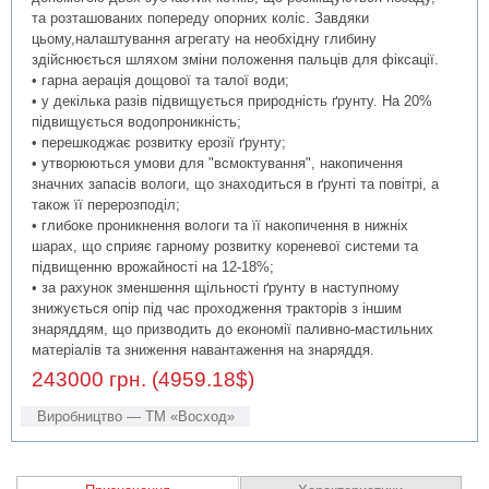
та розташованих попереду опорних коліс. Завдяки
цьому,налаштування агрегату на необхідну глибину
здійснюється шляхом зміни положення пальців для фіксації.
• гарна аерація дощової та талої води;
• у декілька разів підвищується природність ґрунту. На 20%
підвищується водопроникність;
• перешкоджає розвитку ерозії ґрунту;
• утворюються умови для "всмоктування", накопичення
значних запасів вологи, що знаходиться в ґрунті та повітрі, а
також її перерозподіл;
• глибоке проникнення вологи та її накопичення в нижніх
шарах, що сприяє гарному розвитку кореневої системи та
підвищенню врожайності на 12-18%;
• за рахунок зменшення щільності ґрунту в наступному
знижується опір під час проходження тракторів з іншим
знаряддям, що призводить до економії паливно-мастильних
матеріалів та зниження навантаження на знаряддя.
243000 грн. (4959.18$)
Виробництво — ТМ «Восход»