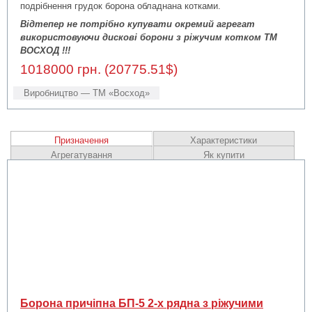
подрібнення грудок борона обладнана котками.
Відтепер не потрібно купувати окремий агрегат
використовуючи дискові борони з ріжучим котком ТМ
ВОСХОД !!!
1018000 грн. (20775.51$)
Виробництво — ТМ «Восход»
Призначення
Характеристики
Агрегатування
Як купити
Борона причіпна БП-5 2-х рядна з ріжучими