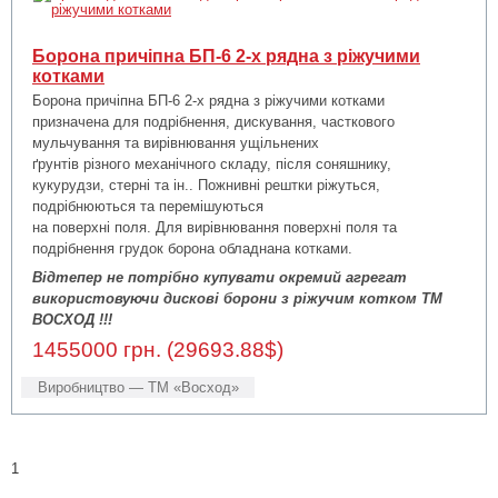
Борона причіпна БП-6 2-х рядна з ріжучими
котками
Борона причіпна БП-6 2-х рядна з ріжучими котками
призначена для подрібнення, дискування, часткового
мульчування та вирівнювання ущільнених
ґрунтів різного механічного складу, після соняшнику,
кукурудзи, стерні та ін.. Пожнивні рештки ріжуться,
подрібнюються та перемішуються
на поверхні поля. Для вирівнювання поверхні поля та
подрібнення грудок борона обладнана котками.
Відтепер не потрібно купувати окремий агрегат
використовуючи дискові борони з ріжучим котком ТМ
ВОСХОД !!!
1455000 грн. (29693.88$)
Виробництво — ТМ «Восход»
1