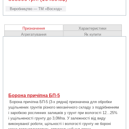
Виробництво — ТМ «Восход»
Призначення
Характеристики
Агрегатування
Як купити
Борона причіпна БП-5
Борона причіпна БП-5 (3-х рядна) призначена для обробки
ущільнених грунтів різного механічного складу з подрібненням
і заробкою рослинних залишків у грунт при вологості 12...25%
і ущільненості грунту до 3,0Мпа. У залежності від виду
виконуваної роботи, щільності і вологості грунту не бороні