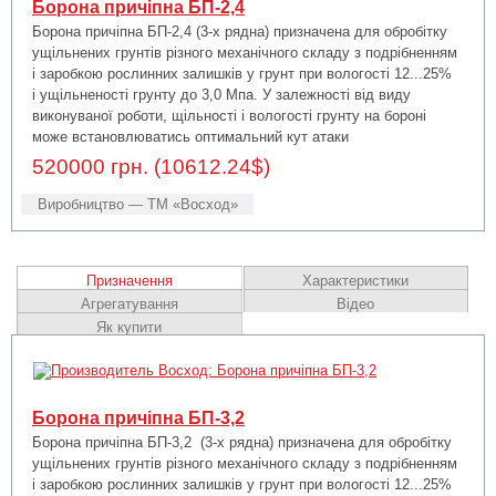
Борона причіпна БП-2,4
Борона причіпна БП-2,4 (3-х рядна) призначена для обробітку
ущільнених грунтів різного механічного складу з подрібненням
і заробкою рослинних залишків у грунт при вологості 12...25%
і ущільненості грунту до 3,0 Мпа. У залежності від виду
виконуваної роботи, щільності і вологості грунту на бороні
може встановлюватись оптимальний кут атаки
520000 грн. (10612.24$)
Виробництво — ТМ «Восход»
Призначення
Характеристики
Агрегатування
Відео
Як купити
Борона причіпна БП-3,2
Борона причіпна БП-3,2 (3-х рядна) призначена для обробітку
ущільнених грунтів різного механічного складу з подрібненням
і заробкою рослинних залишків у грунт при вологості 12...25%