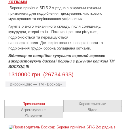
котками
Борона причіпна БП-5 2-х рядна з ріжучими котками
призначена для подрібнення, дискування, часткового
мульчування та вирівнювання ущільнених
ґрунтів різного механічного складу, після соняшнику,
кукурудзи, стерні та ін.. Пожнивні рештки ріжуться,
подрібнюються та перемішуються
на поверхні поля. Для вирівнювання поверхні поля та
подрібнення грудок борона обладнана котками.
Відтепер не потрібно купувати окремий агрегат
використовуючи дискові борони з ріжучим котком ТМ
ВОСХОД !!!
1310000 грн. (26734.69$)
Виробництво — ТМ «Восход»
Призначення
Характеристики
Агрегатування
Відео
Як купити