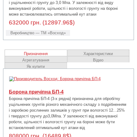
і ущільненості грунту до 3,0 Мпа. У залежності від виду
виконуваної роботи, щільності і вологості грунту на бороні
може встановлюватись оптимальний кут атаки
632000 грн. (12897.96$)
Виробництво — ТМ «Восход»
Призначення
Характеристики
Агрегатування
Відео
Як купити
Борона причіпна БП-4
Борона причіпна БП-4 (3-х рядна) призначена для обробітку
ущільнених грунтів різного механічного складу з подрібненням
і заробкою рослинних залишків у грунт при вологості 12...25%
і твердості грунту до3,0Мпа. У залежності від виконуваної
роботи, щільності і вологості грунту на бороні може бути
встановлений оптимальний кут атаки від
808000 грн. (16489.8$)