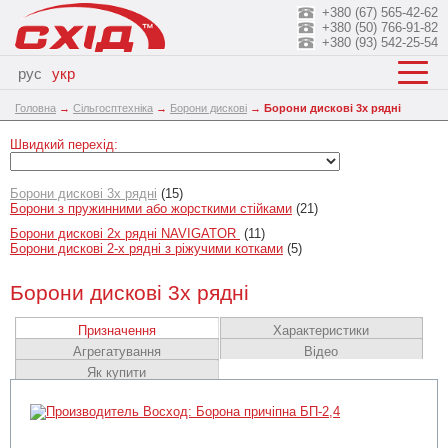
+380 (67) 565-42-62
+380 (50) 766-91-82
+380 (93) 542-25-54
рус
укр
Головна
→
Сільгосптехніка
→
Борони дискові
→
Борони дискові 3х рядні
Швидкий перехід:
Борони дискові 3х рядні
(15)
Борони з пружинними або жорсткими стійками
(21)
Борони дискові 2х рядні NAVIGATOR
(11)
Борони дискові 2-х рядні з ріжучими котками
(5)
Борони дискові 3х рядні
Призначення
Характеристики
Агрегатування
Відео
Як купити