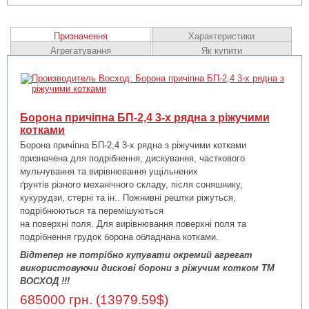
Призначення
Характеристики
Агрегатування
Як купити
Борона причіпна БП-2,4 3-х рядна з ріжучими
котками
Борона причіпна БП-2,4 3-х рядна з ріжучими котками
призначена для подрібнення, дискування, часткового
мульчування та вирівнювання ущільнених
ґрунтів різного механічного складу, після соняшнику,
кукурудзи, стерні та ін.. Пожнивні рештки ріжуться,
подрібнюються та перемішуються
на поверхні поля. Для вирівнювання поверхні поля та
подрібнення грудок борона обладнана котками.
Відтепер не потрібно купувати окремий агрегат
використовуючи дискові борони з ріжучим котком ТМ
ВОСХОД !!!
685000 грн. (13979.59$)