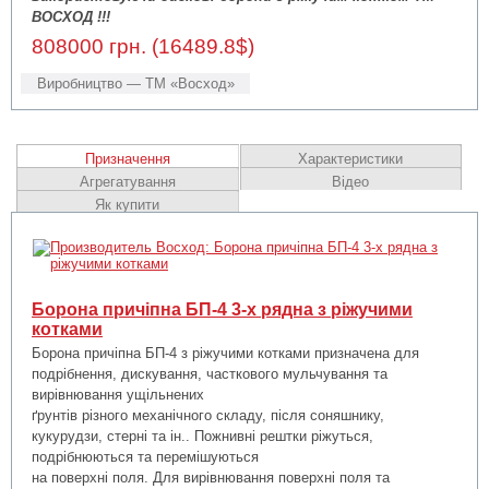
ВОСХОД !!!
808000 грн. (16489.8$)
Виробництво — ТМ «Восход»
Призначення
Характеристики
Агрегатування
Відео
Як купити
Борона причіпна БП-4 3-х рядна з ріжучими
котками
Борона причіпна БП-4 з ріжучими котками призначена для
подрібнення, дискування, часткового мульчування та
вирівнювання ущільнених
ґрунтів різного механічного складу, після соняшнику,
кукурудзи, стерні та ін.. Пожнивні рештки ріжуться,
подрібнюються та перемішуються
на поверхні поля. Для вирівнювання поверхні поля та