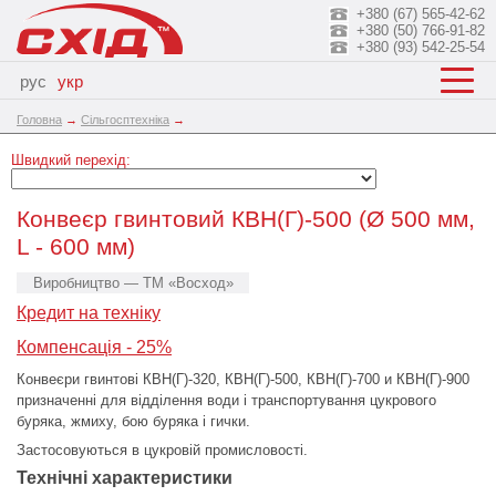
+380 (67) 565-42-62
+380 (50) 766-91-82
+380 (93) 542-25-54
рус
укр
Головна
→
Сільгосптехніка
→
Швидкий перехід:
Конвеєр гвинтовий КВН(Г)-500 (Ø 500 мм,
L - 600 мм)
Виробництво — ТМ «Восход»
Кредит на техніку
Компенсація - 25%
Конвеєри гвинтові КВН(Г)-320, КВН(Г)-500, КВН(Г)-700 и КВН(Г)-900
призначенні для відділення води і транспортування цукрового
буряка, жмиху, бою буряка і гички.
Застосовуються в цукровій промисловості.
Технічні характеристики