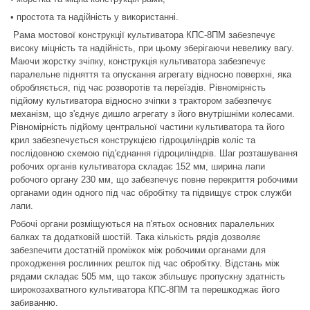
• простота та надійність у використанні.
Рама мостової конструкції культиватора КПС-8ПМ забезпечує
високу міцність та надійність, при цьому зберігаючи невелику вагу.
Маючи жорстку зчіпку, конструкція культиватора забезпечує
паралельне підняття та опускання агрегату відносно поверхні, яка
обробляється, під час розворотів та переїздів. Рівномірність
підйому культиватора відносно зчіпки з трактором забезпечує
механізм, що з'єднує дишло агрегату з його внутрішніми колесами.
Рівномірність підйому центральної частини культиватора та його
крил забезпечується конструкцією гідроциліндрів коліс та
послідовною схемою під'єднання гідроциліндрів. Шаг розташування
робочих органів культиватора складає 152 мм, ширина лапи
робочого органу 230 мм, що забезпечує повне перекриття робочими
органами один одного під час обробітку та підвищує строк служби
лапи.
Робочі органи розміщуються на п'ятьох основних паралельних
балках та додатковій шостій. Така кількість рядів дозволяє
забезпечити достатній проміжок між робочими органами для
проходження рослинних решток під час обробітку. Відстань між
рядами складає 505 мм, що також збільшує пропускну здатність
широкозахватного культиватора КПС-8ПМ та перешкоджає його
забиванню.