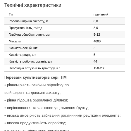
Технічні характеристики
Тип
причіпний
Робоча ширина захвату, м
8,0
Продуктивність, га/год
8,0
Глибина обробки грунту, см
5-12
Маса, кг
4000
Кількість секцій, шт
3
Кількість рядів, шт
5
Кількість робочих органів, шт
44
Необхідна потужність трактору, к.с.
150-200
Переваги культиваторів серії ПМ
• рівномірність глибини обробітку по
всій ширині та довжині захвату;
• рівна підошва обробленої ділянки;
• вирівнювання та часткове
ущільнення ґрунту;
• низька ймовірність забивання
рослинними рештками елементів;
• висока продуктивність обробітку;
• жорстка та міцна конструкція рами;