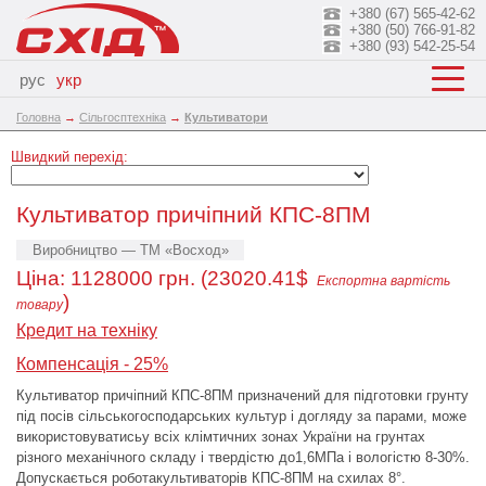
+380 (67) 565-42-62
+380 (50) 766-91-82
+380 (93) 542-25-54
рус
укр
Головна
→
Сільгосптехніка
→
Культиватори
Швидкий перехід:
Культиватор причіпний КПС-8ПМ
Виробництво — ТМ «Восход»
Ціна:
1128000
грн. (23020.41$
Експортна вартість
)
товару
Кредит на техніку
Компенсація - 25%
Культиватор причіпний КПС-8ПМ призначений для підготовки грунту
під посів сільськогосподарських культур і догляду за парами, може
використовуватисьу всіх клімтичних зонах України на грунтах
різного механічного складу і твердістю до1,6МПа і вологістю 8-30%.
Допускається роботакультиваторів КПС-8ПМ на схилах 8°.