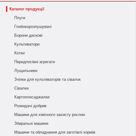
Каталог продукції
Плуги
Глибокорозпушувачі
Борони дискові
Культиватори
Котки
Передпосівні агрегати
Лущильники
Зчіпки для культиваторів та сівалок
Сівалки
Картоплесаджалки
Розкидачі добрив
Машини для хімічного захисту рослин
Збиральні машини
Машини та обладнання для заготівлі кормів