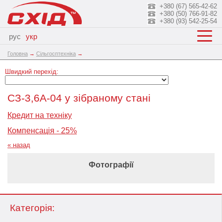
+380 (67) 565-42-62
+380 (50) 766-91-82
+380 (93) 542-25-54
рус
укр
Головна
→
Сільгосптехніка
→
Швидкий перехід:
СЗ-3,6А-04 у зібраному стані
Кредит на техніку
Компенсація - 25%
« назад
Фотографії
Категорія: