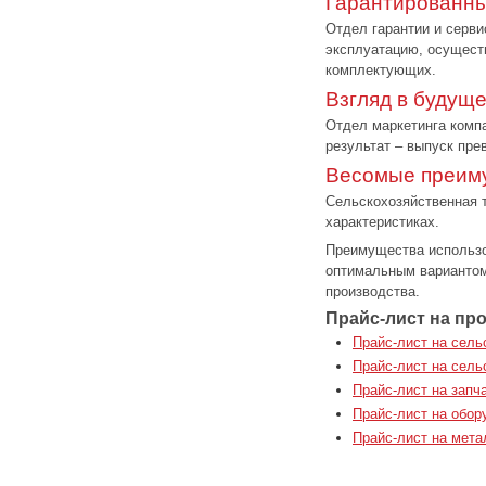
Гарантированны
Отдел гарантии и серви
эксплуатацию, осущест
комплектующих.
Взгляд в будущ
Отдел маркетинга компа
результат – выпуск пре
Весомые преим
Сельскохозяйственная т
характеристиках.
Преимущества использо
оптимальным вариантом
производства.
Прайс-лист на пр
Прайс-лист на сел
Прайс-лист на сель
Прайс-лист на запч
Прайс-лист на обор
Прайс-лист на мета