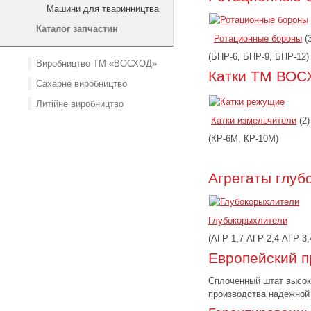
Машини для тваринництва
Каталог запчастин
Ротационные бороны
(3
(БНР-6, БНР-9, БПР-12)
Виробництво ТМ «ВОСХОД»
Катки ТМ ВОС
Сахарне виробництво
Литійне виробництво
Катки измельчители
(2)
(КР-6М, КР-10М)
Агрегаты глу
Глубокорыхлители
(АГР-1,7 АГР-2,4 АГР-3,
Европейский п
Сплоченный штат высоко
производства надежной 