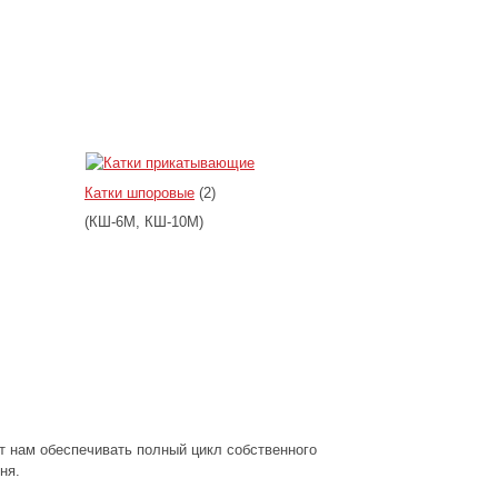
Катки шпоровые
(2)
(КШ-6М, КШ-10М)
т нам обеспечивать полный цикл собственного
ня.