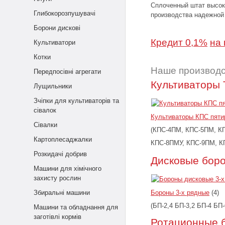
Сплоченный штат высоко
Глибокорозпушувачі
производства надежной 
Борони дискові
Кредит 0,1%
на 
Культиватори
Котки
Наше производ
Передпосівні агрегати
Культиваторы
Лущильники
Зчіпки для культиваторів та
сівалок
Культиваторы КПС пят
Сівалки
(КПС-4ПМ, КПС-5ПМ, К
Картоплесаджалки
КПС-8ПМУ, КПС-9ПМ, К
Розкидачі добрив
Дисковые бор
Машини для хімічного
захисту рослин
Збиральні машини
Бороны 3-х рядные
(4)
(БП-2,4 БП-3,2 БП-4 БП-
Машини та обладнання для
заготівлі кормів
Ротационные 