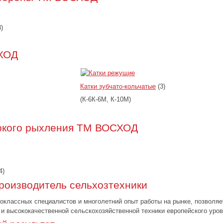
)
ХОД
Катки зубчато-кольчатые
(3)
(К-6К-6М, К-10М)
бокого рыхления ТМ ВОСХОД
4)
роизводитель сельхозтехники
классных специалистов и многолетний опыт работы на рынке, позволяе
и высококачественной сельскохозяйственной техники европейского уров