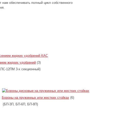
т нам обеспечивать полный цикл собственного
ня.
нием жидких удобрений
(3)
ПС-12ПМ 3-х секционный)
Бороны на пружинных или жестких стойках
(6)
(БП-3П, БП-6П, БП-8П)