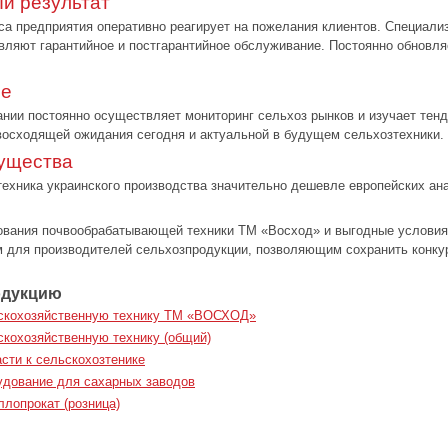
й результат
са предприятия оперативно реагирует на пожелания клиентов. Специали
вляют гарантийное и постгарантийное обслуживание. Постоянно обновля
ее
нии постоянно осуществляет мониторинг сельхоз рынков и изучает тенд
восходящей ожидания сегодня и актуальной в будущем сельхозтехники.
ущества
ехника украинского производства значительно дешевле европейских ана
вания почвообрабатывающей техники ТМ «Восход» и выгодные условия 
 для производителей сельхозпродукции, позволяющим сохранить конкур
одукцию
ьскохозяйственную технику ТМ «ВОСХОД»
скохозяйственную технику (общий)
асти к сельскохозтенике
удование для сахарных заводов
ллопрокат (розница)