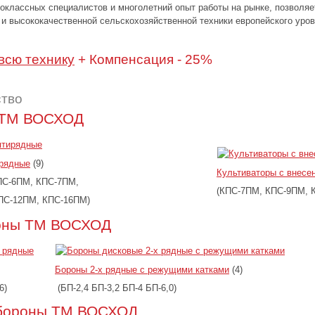
классных специалистов и многолетний опыт работы на рынке, позволяе
и высококачественной сельскохозяйственной техники европейского уров
всю технику
+ Компенсация - 25%
ство
 ТМ ВОСХОД
ирядные
(9)
Культиваторы с внесе
ПС-6ПМ, КПС-7ПМ,
(КПС-7ПМ, КПС-9ПМ, К
ПС-12ПМ, КПС-16ПМ)
оны ТМ ВОСХОД
Бороны 2-х рядные с режущими катками
(4)
6)
(БП-2,4 БП-3,2 БП-4 БП-6,0)
бороны ТМ ВОСХОД