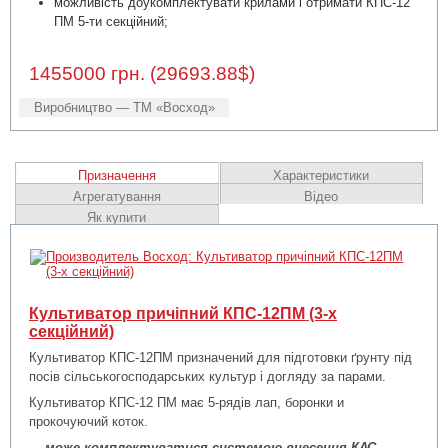
можливість доукомплектувати крилами і отримати КПС-12
ПМ 5-ти секційний;
1455000 грн. (29693.88$)
Виробництво — ТМ «Восход»
Призначення
Характеристики
Агрегатування
Відео
Як купити
Культиватор причіпний КПС-12ПМ (3-х
секційний)
Культиватор КПС-12ПМ призначений для підготовки ґрунту під
посів сільськогосподарських культур і догляду за парами.
Культиватор КПС-12 ПМ має 5-рядів лап, боронки и
прокочуючий коток.
-
може комплектуватися системою внесення КАС,