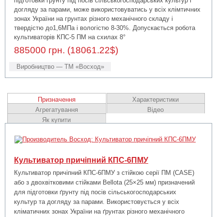
підготовки грунту під посів сільськогосподарських культур і
догляду за парами, може використовуватись у всіх клімтичних
зонах України на грунтах різного механічного складу і
твердістю до1,6МПа і вологістю 8-30%. Допускається робота
культиваторів КПС-5 ПМ на схилах 8°
885000 грн. (18061.22$)
Виробництво — ТМ «Восход»
Призначення
Характеристики
Агрегатування
Відео
Як купити
Культиватор причіпний КПС-6ПМУ
Культиватор причіпний КПС-6ПМУ з стійкою серії ПМ (CASE)
або з двохвітковими стійками Bellota (25×25 мм) призначений
для підготовки ґрунту під посів сільськогосподарських
культур та догляду за парами. Використовується у всіх
кліматичних зонах України на ґрунтах різного механічного