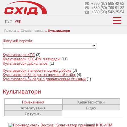
+380 (67) 565-42-62
+380 (50) 766-91-82
+380 (93) 542-25-54
рус
укр
Головна
→
Сільгосптехніка
→
Культиватори
Швидкий перехід:
Культиватори КПС
(3)
Культиватори КПС-ПМ п’ятирядні
(11)
Культиватори дисколапові
(1)
Культиватори з внесення рідких добрив
(3)
Культиватори 3х рядні на пружинній стійці
(4)
Культиватори 3х рядні з двовитковими стійками
(1)
Культиватори
Призначення
Характеристики
Агрегатування
Відео
Як купити