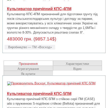
Культиватор причіпний КПС-4ПМ
Культиватор КПС-4ПМ призначений для підготовки грунту під
посів сільськогосподарських культур і догляду за парами,
може використовуватись у всіх кліматичних зонах України на
грунтах різного механічного складу з твердістю до 1,6МПа і
вологістю 8-30%. Допускається роьотана схилах 8°.
483000 грн. (9857.14$)
Виробництво — ТМ «Восход»
Призначення
Характеристики
Агрегатування
Відео
Як купити
Культиватор причіпний КПС-5ПМ
Культиватор причіпний КПС-5ПМ з стійкою серії ПМ
(CASE)
або з
пружинною S-подібною стійкою
(Bellota)
призначений для