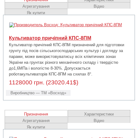
Агрегатування
Відео
Як купити
Культиватор причіпний КПС-8ПМ
Культиватор причіпний КПС-8ПМ призначений для підготовки
грунту під посів сільськогосподарських культур і догляду за
парами, може використовуватисьу всіх клімтичних зонах
України на грунтах різного механічного складу і твердістю
до1,6МПа і вологістю 8-30%. Допускається
роботакультиваторів КПС-8ПМ на схилах 8°.
1128000 грн. (23020.41$)
Виробництво — ТМ «Восход»
Призначення
Характеристики
Агрегатування
Відео
Як купити