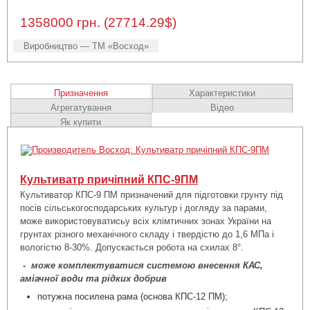
1358000 грн. (27714.29$)
Виробництво — ТМ «Восход»
Призначення
Характеристики
Агрегатування
Відео
Як купити
Культиватр причіпний КПС-9ПМ
Культиватор КПС-9 ПМ призначений для підготовки грунту під
посів сільськогосподарських культур і догляду за парами,
може використовуватисьу всіх клімтичних зонах України на
грунтах різного механічного складу і твердістю до 1,6 МПа і
вологістю 8-30%. Допускається робота на схилах 8°.
-
може комплектуватися системою внесення КАС,
аміачної води та рідких добрив
потужна посилена рама (основа КПС-12 ПМ);