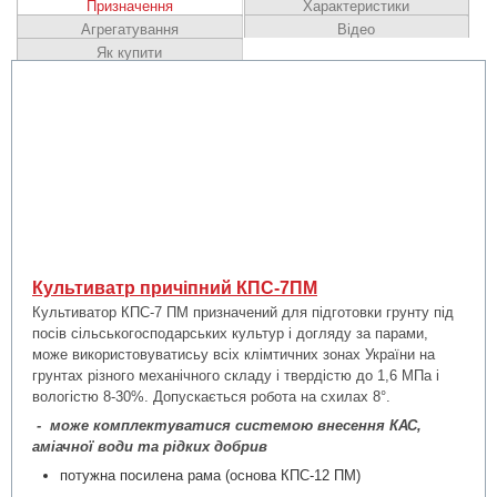
Призначення
Характеристики
Агрегатування
Відео
Як купити
Культиватр причіпний КПС-7ПМ
Культиватор КПС-7 ПМ призначений для підготовки грунту під
посів сільськогосподарських культур і догляду за парами,
може використовуватисьу всіх клімтичних зонах України на
грунтах різного механічного складу і твердістю до 1,6 МПа і
вологістю 8-30%. Допускається робота на схилах 8°.
-
може комплектуватися системою внесення КАС,
аміачної води та рідких добрив
потужна посилена рама (основа КПС-12 ПМ)