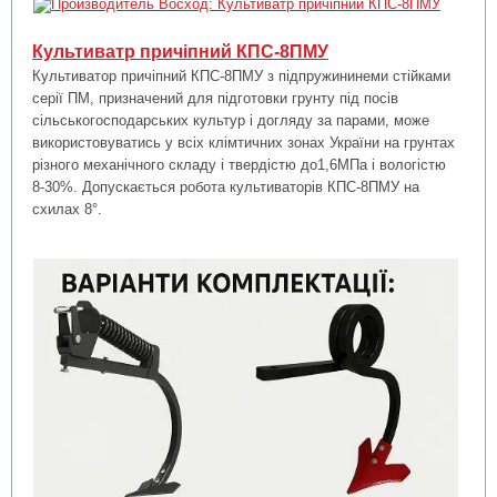
Культиватр причіпний КПС-8ПМУ
Культиватор причіпний КПС-8ПМУ з підпружининеми
стійками
серії ПМ, призначений для підготовки грунту під посів
сільськогосподарських культур і догляду за парами, може
використовуватись у всіх клімтичних зонах України на грунтах
різного механічного складу і твердістю до1,6МПа і вологістю
8-30%. Допускається робота культиваторів КПС-8ПМУ на
схилах 8
°.