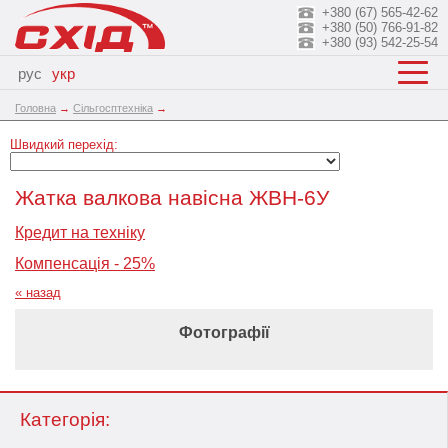
+380 (67) 565-42-62
+380 (50) 766-91-82
+380 (93) 542-25-54
рус
укр
Головна
→
Сільгосптехніка
→
Швидкий перехід:
Жатка валкова навісна ЖВН-6У
Кредит на техніку
Компенсація - 25%
« назад
Фотографії
Категорія: