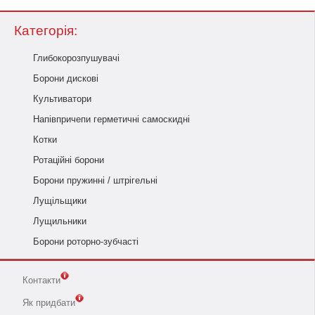
Категорія:
Глибокорозпушувачі
Борони дискові
Культиватори
Напівпричепи герметичні самоскидні
Котки
Ротаційні борони
Борони пружинні / штрігельні
Лущільщики
Лущильники
Борони роторно-зубчасті
Контакти
Як придбати