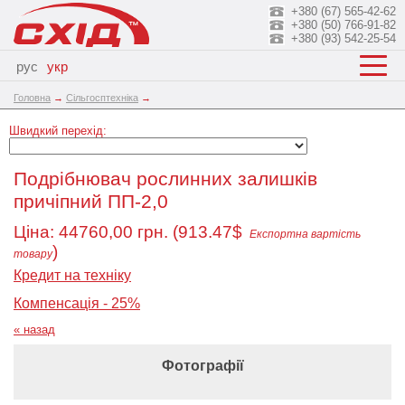
+380 (67) 565-42-62
+380 (50) 766-91-82
+380 (93) 542-25-54
рус
укр
Головна
→
Сільгосптехніка
→
Швидкий перехід:
Подрібнювач рослинних залишків
причіпний ПП-2,0
Ціна:
44760,00
грн. (913.47$
Експортна вартість
)
товару
Кредит на техніку
Компенсація - 25%
« назад
Фотографії