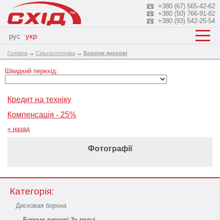
+380 (67) 565-42-62
+380 (50) 766-91-82
+380 (93) 542-25-54
рус
укр
Головна
→
Сільгосптехніка
→
Борони дискові
Швидкий перехід:
Кредит на техніку
Компенсація - 25%
« назад
Фотографії
Категорія:
Дисковая борона
Борони дискові 3х рядні