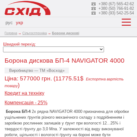
+380 (67) 565-42-62
+380 (50) 766-91-82
+380 (93) 542-25-54
рус
укр
Головна
→
Сільгосптехніка
→
Борони дискові
Швидкий перехід:
Борона дискова БП-4 NAVIGATOR 4000
Виробництво — ТМ «Восход»
Ціна:
577000
грн. (11775.51$
Експортна вартість
)
товару
Кредит на техніку
Компенсація - 25%
Борона БП-4
2х рядна NAVIGATOR 4000 призначена для обробки
ущільнених ґрунтів різного механічного складу з подрібненням і
заробкою рослинних залишків у ґрунт при вологості 12...25% і
твердості ґрунту до 3,0 Мпа. У залежності від виду виконуваної
роботи, щільності і вологості ґрунту на бороні може бути