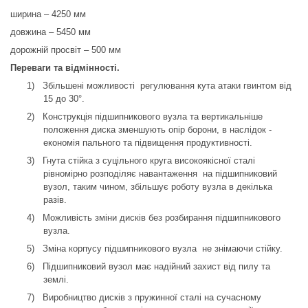
ширина – 4250 мм
довжина – 5450 мм
дорожній просвіт – 500 мм
Переваги та відмінності.
1)
Збільшені можливості регулювання кута атаки гвинтом від
15 до 30°.
2)
Конструкція підшипникового вузла та вертикальніше
положення диска зменшують опір борони, в наслідок -
економія пального та підвищення продуктивності.
3)
Гнута стійка з суцільного круга високоякісної сталі
рівномірно розподіляє навантаження на підшипниковий
вузол, таким чином, збільшує роботу вузла в декілька
разів.
4)
Можливість зміни дисків без розбирання підшипникового
вузла.
5)
Зміна корпусу підшипникового вузла не знімаючи стійку.
6)
Підшипниковий вузол має надійний захист від пилу та
землі.
7)
Виробництво дисків з пружинної сталі на сучасному