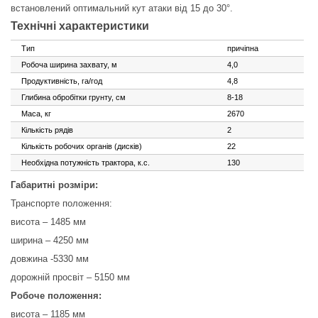
встановлений оптимальний кут атаки від 15 до 30°.
Технічні характеристики
Тип
причіпна
Робоча ширина захвату, м
4,0
Продуктивність, га/год
4,8
Глибина обробітки грунту, см
8-18
Маса, кг
2670
Кількість рядів
2
Кількість робочих органів (дисків)
22
Необхідна потужність трактора, к.с.
130
Габаритні розміри:
Транспорте положення:
висота – 1485 мм
ширина – 4250 мм
довжина -5330 мм
дорожній просвіт – 5150 мм
Робоче положення:
висота – 1185 мм