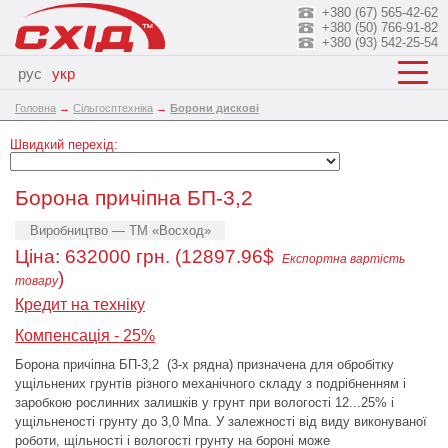
+380 (67) 565-42-62
+380 (50) 766-91-82
+380 (93) 542-25-54
рус
укр
Головна
→
Сільгосптехніка
→
Борони дискові
Швидкий перехід:
Борона причіпна БП-3,2
Виробництво — ТМ «Восход»
Ціна:
632000
грн. (12897.96$
Експортна вартість
)
товару
Кредит на техніку
Компенсація - 25%
Борона причіпна БП-3,2 (3-х рядна) призначена для обробітку
ущільнених грунтів різного механічного складу з подрібненням і
заробкою рослинних залишків у грунт при вологості 12...25% і
ущільненості грунту до 3,0 Мпа. У залежності від виду виконуваної
роботи, щільності і вологості грунту на бороні може