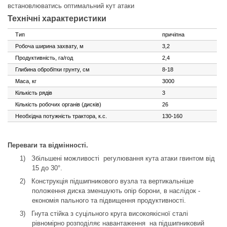
встановлюватись оптимальний кут атаки
Технічні характеристики
Тип
причіпна
Робоча ширина захвату, м
3,2
Продуктивність, га/год
2,4
Глибина обробітки грунту, см
8-18
Маса, кг
3000
Кількість рядів
3
Кількість робочих органів (дисків)
26
Необхідна потужність трактора, к.с.
130-160
Переваги та відмінності.
1)
Збільшені можливості
регулювання кута атаки гвинтом від
15 до 30°.
2)
Конструкція підшипникового вузла та вертикальніше
положення диска зменшують опір борони, в наслідок -
економія пального та підвищення продуктивності.
3)
Гнута стійка з суцільного круга високоякісної сталі
рівномірно розподіляє навантаження
на підшипниковий