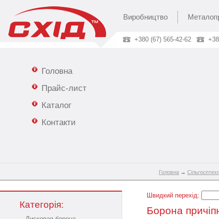
Виробництво
Металоп
+380 (67) 565-42-62
+38
Головна
Прайс-лист
Каталог
Контакти
Головна
→
Сільгосптехн
Швидкий перехід:
Категорія:
Борона причіп
Дисковая борона