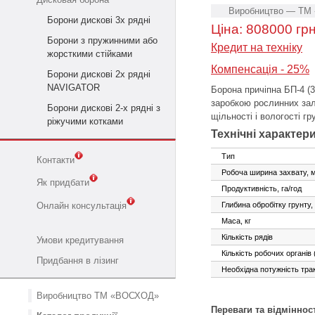
Виробництво — ТМ 
Борони дискові 3х рядні
Ціна:
808000
грн
Борони з пружинними або
Кредит на техніку
жорсткими стійками
Компенсація - 25%
Борони дискові 2х рядні
NAVIGATOR
Борона причіпна БП-4 (3
заробкою рослинних зали
Борони дискові 2-х рядні з
щільності і вологості г
ріжучими котками
Технічні характер
Тип
Контакти
Робоча ширина захвату, 
Як придбати
Продуктивність, га/год
Глибина обробітку грунту,
Онлайн консультація
Маса, кг
Кількість рядів
Умови кредитування
Кількість робочих органів 
Придбання в лізинг
Необхідна потужність трак
Виробництво ТМ «ВОСХОД»
Переваги та відмінност