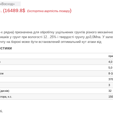
«Восход»
. (16489.8$
)
Експортна вартість товару
-х рядна) призначена для обробітку ущільнених грунтів різного механічно
шків у грунт при вологості 12...25% і твердості грунту до3,0Мпа. У зале
рунту на бороні може бути встановлений оптимальний кут атаки від
истики
при
м
4,0
5,0
 см
8-1
370
3
(дисків)
32
тора, к.с.
150
і.