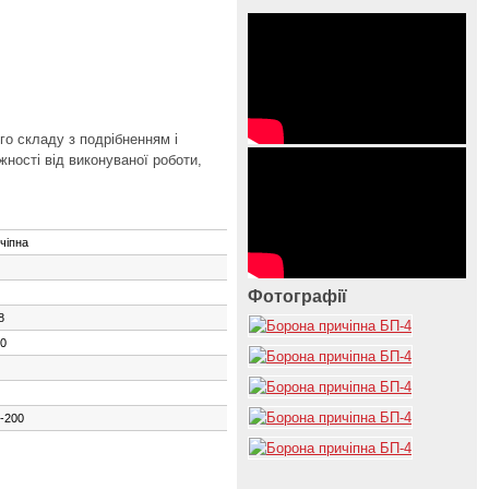
го складу з подрібненням і
жності від виконуваної роботи,
чіпна
Фотографії
8
0
-200