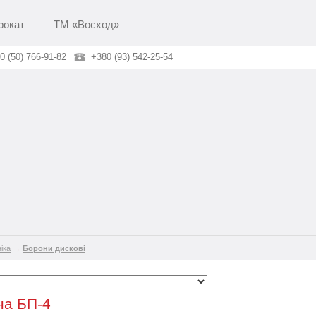
рокат
ТМ «Восход»
0 (50) 766-91-82
+380 (93) 542-25-54
іка
→
Борони дискові
на БП-4