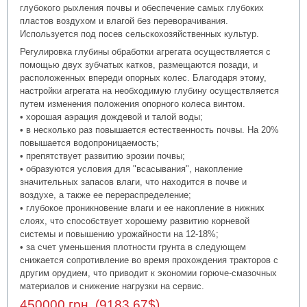
глубокого рыхления почвы и обеспечение самых глубоких
пластов воздухом и влагой без переворачивания.
Используется под посев сельскохозяйственных культур.
Регулировка глубины обработки агрегата осуществляется с
помощью двух зубчатых катков, размещаются позади, и
расположенных впереди опорных колес. Благодаря этому,
настройки агрегата на необходимую глубину осуществляется
путем изменения положения опорного колеса винтом.
• хорошая аэрация дождевой и талой воды;
• в несколько раз повышается естественность почвы. На 20%
повышается водопроницаемость;
• препятствует развитию эрозии почвы;
• образуются условия для "всасывания", накопление
значительных запасов влаги, что находится в почве и
воздухе, а также ее перераспределение;
• глубокое проникновение влаги и ее накопление в нижних
слоях, что способствует хорошему развитию корневой
системы и повышению урожайности на 12-18%;
• за счет уменьшения плотности грунта в следующем
снижается сопротивление во время прохождения тракторов с
другим орудием, что приводит к экономии горюче-смазочных
материалов и снижение нагрузки на сервис.
450000 грн. (9183.67$)