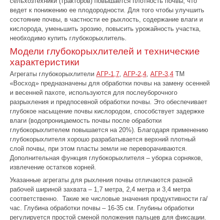
сельхозтехники (тракторов) повышается плотность почвы, что
ведет к понижению ее плодородности. Для того чтобы улучшить
состояние почвы, в частности ее рыхлость, содержание влаги и
кислорода, уменьшить эрозию, повысить урожайность участка,
необходимо купить глубокорыхлитель.
Модели глубокорыхлителей и технические
характеристики
Агрегаты глубокорыхлители
АГР-1,7
,
АГР-2,4
,
АГР-3,4
ТМ
«Восход» предназначены для обработки почвы на замену осенней
и весенней пахоте, используются для послеуборочного
разрыхления и предпосевной обработки почвы. Это обеспечивает
глубокое насыщение почвы кислородом, способствует задержке
влаги (водопроницаемость почвы после обработки
глубокорыхлителем повышается на 20%). Благодаря применению
глубокорыхлителя хорошо разрабатывается верхний плотный
слой почвы, при этом пласты земли не переворачиваются.
Дополнительная функция глубокорыхлителя – уборка сорняков,
извлечение остатков корней.
Указанные агрегаты для рыхления почвы отличаются разной
рабочей шириной захвата – 1,7 метра, 2,4 метра и 3,4 метра
соответственно. Такие же числовые значения продуктивности га/
час. Глубина обработки почвы – 16-35 см. Глубины обработки
регулируется простой сменой положения пальцев для фиксации.